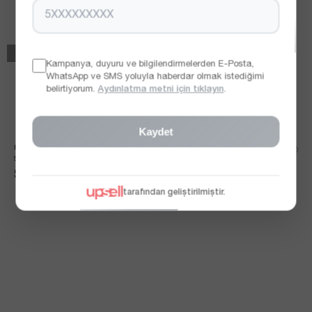
OUT OF STOCK
It's about to run out
Kampanya, duyuru ve bilgilendirmelerden E-Posta,
WhatsApp ve SMS yoluyla haberdar olmak istediğimi
belirtiyorum.
Aydınlatma metni için tıklayın
.
Kaydet
PREMIUM SERI GÖĞÜS KAPLI 
ETEK UCU PILELI SIYAH ELBISE
SIYAH POPLIN ELBISE
$74.62
$0.00
tarafından geliştirilmiştir.