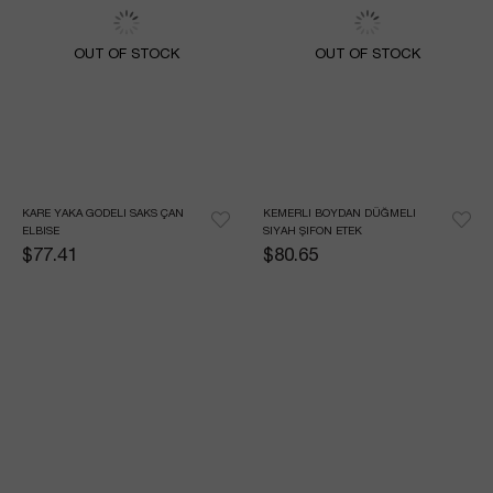
OUT OF STOCK
OUT OF STOCK
KARE YAKA GODELI SAKS ÇAN 
KEMERLI BOYDAN DÜĞMELI 
ELBISE
SIYAH ŞIFON ETEK
$77.41
$80.65