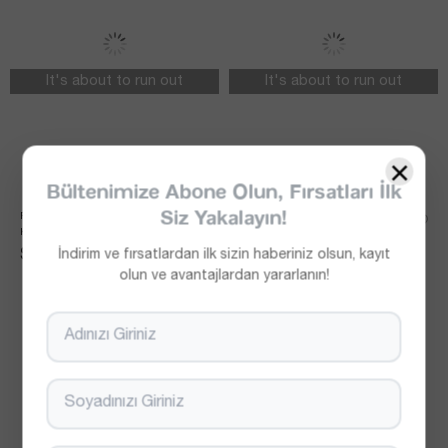
It's about to run out
It's about to run out
×
Bültenimize Abone Olun, Fırsatları İlk
Siz Yakalayın!
PREMIUM SERI YIRTMAÇ DETAY 
PREMIUM SERI YIRTMAÇ DETAY 
KIRMIZI ELBISE
SIYAH ELBISE
$0.00
$0.00
İndirim ve fırsatlardan ilk sizin haberiniz olsun, kayıt
olun ve avantajlardan yararlanın!