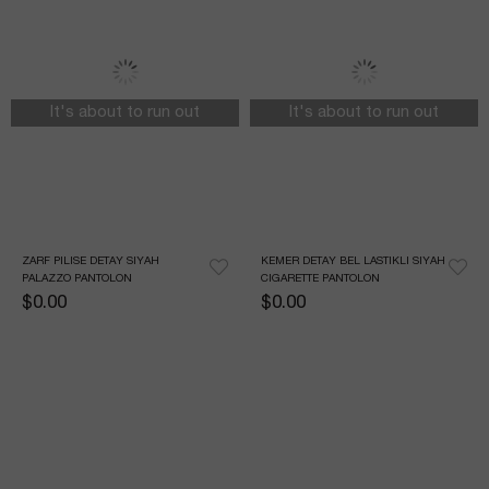
It's about to run out
It's about to run out
ZARF PILISE DETAY SIYAH 
KEMER DETAY BEL LASTIKLI SIYAH 
PALAZZO PANTOLON
CIGARETTE PANTOLON
$0.00
$0.00