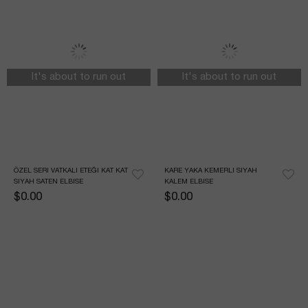
It's about to run out
It's about to run out
ÖZEL SERI VATKALI ETEĞI KAT KAT 
KARE YAKA KEMERLI SIYAH 
SIYAH SATEN ELBISE
KALEM ELBISE
$0.00
$0.00