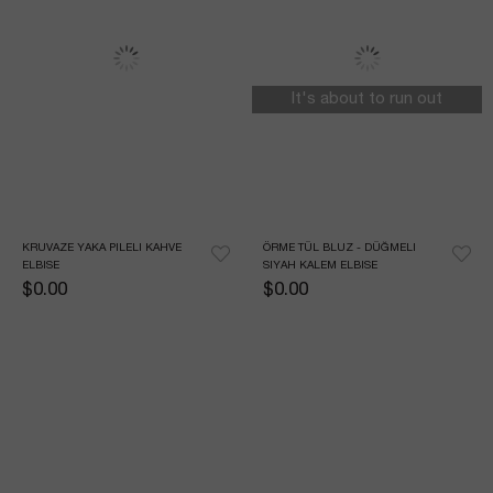
It's about to run out
KRUVAZE YAKA PILELI KAHVE 
ÖRME TÜL BLUZ - DÜĞMELI 
ELBISE
SIYAH KALEM ELBISE
$0.00
$0.00