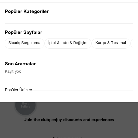
OUT OF STOCK
Popüler Kategoriler
Popüler Sayfalar
Sipariş Sorgulama
İptal & İade & Değişim
Kargo & Teslimat
Sı
KEMERLI LALE KOL SU YEŞILI 
ELBISE
$0.00
Son Aramalar
Kayıt yok
1
Popüler Ürünler
Best
Sellers
Join the club; enjoy discounts and experiences