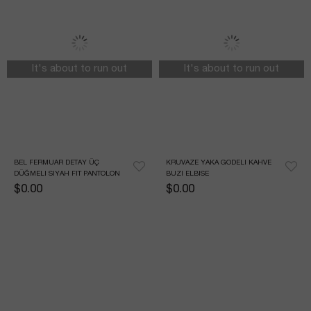
It's about to run out
It's about to run out
BEL FERMUAR DETAY ÜÇ 
KRUVAZE YAKA GODELI KAHVE 
DÜĞMELI SIYAH FIT PANTOLON
BUZI ELBISE
$0.00
$0.00