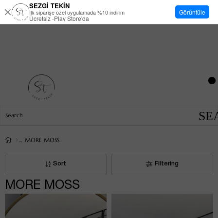
SEZGİ TEKİN
Görüntüle
İlk siparişe özel uygulamada %10 indirim
Ücretsiz -Play Store'da
MORE MOSS
Sort
Filtering
MORE MOSS