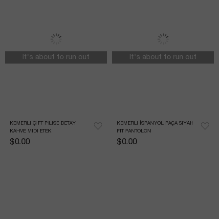
It's about to run out
It's about to run out
KEMERLI ÇIFT PILISE DETAY 
KEMERLI İSPANYOL PAÇA SIYAH 
KAHVE MIDI ETEK
FIT PANTOLON
$0.00
$0.00