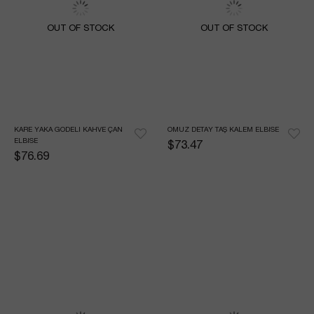
OUT OF STOCK
OUT OF STOCK
KARE YAKA GODELI KAHVE ÇAN 
OMUZ DETAY TAŞ KALEM ELBISE
ELBISE
$73.47
$76.69