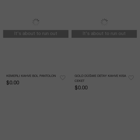
It's about to run out
It's about to run out
KEMERLI KAHVE BOL PANTOLON
GOLD DÜĞME DETAY KAHVE KISA 
CEKET
$0.00
$0.00