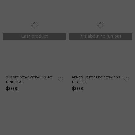
Last product
It's about to run out
SÜS CEP DETAY VATKALI KAHVE 
KEMERLI ÇIFT PILISE DETAY SIYAH 
MINI ELBISE
MIDI ETEK
$0.00
$0.00