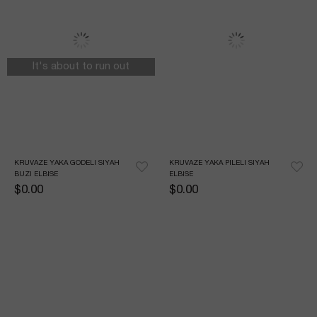
It's about to run out
KRUVAZE YAKA GODELI SIYAH 
KRUVAZE YAKA PILELI SIYAH 
BUZI ELBISE
ELBISE
$0.00
$0.00