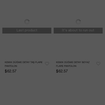
Last product
It's about to run out
KEMIK DÜĞME DETAY TAŞ FLARE 
KEMIK DÜĞME DETAY BEYAZ 
PANTOLON
FLARE PANTOLON
$62.57
$62.57