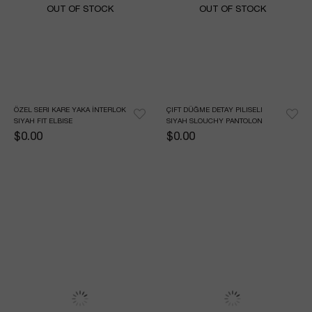
OUT OF STOCK
OUT OF STOCK
ÖZEL SERI KARE YAKA İNTERLOK 
ÇIFT DÜĞME DETAY PILISELI 
SIYAH FIT ELBISE
SIYAH SLOUCHY PANTOLON
$0.00
$0.00