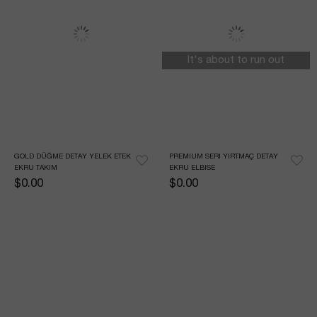
It's about to run out
GOLD DÜĞME DETAY YELEK ETEK 
PREMIUM SERI YIRTMAÇ DETAY 
EKRU TAKIM
EKRU ELBISE
$0.00
$0.00