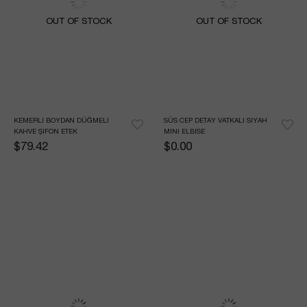
OUT OF STOCK
OUT OF STOCK
KEMERLI BOYDAN DÜĞMELI 
SÜS CEP DETAY VATKALI SIYAH 
KAHVE ŞIFON ETEK
MINI ELBISE
$79.42
$0.00