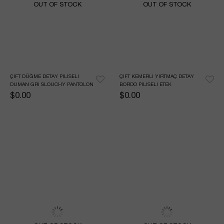
OUT OF STOCK
OUT OF STOCK
ÇIFT DÜĞME DETAY PILISELI 
ÇIFT KEMERLI YIRTMAÇ DETAY 
DUMAN GRI SLOUCHY PANTOLON
BORDO PILISELI ETEK
$0.00
$0.00