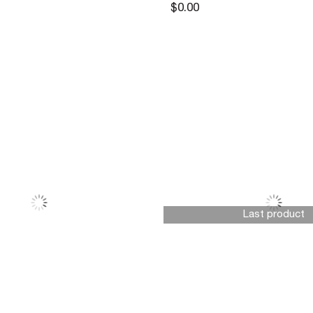
$0.00
Last product