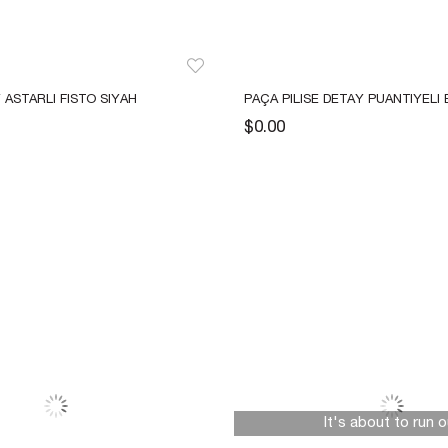
ASTARLI FISTO SIYAH 
PAÇA PILISE DETAY PUANTIYELI 
POPLIN BALON PANTOLON
$0.00
×
Bültenimize Abone Olun,
Fırsatları İlk Siz Yakalayın!
İndirim ve fırsatlardan ilk sizin haberiniz olsun, kayıt
olun ve avantajlardan yararlanın!
It's about to run o