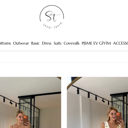
ottoms
Outwear
Basic
Dress
Suits
Coveralls
PJSME EV GİYİM
ACCESS