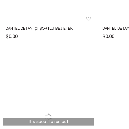
DANTEL DETAY İÇI ŞORTLU BEJ ETEK
DANTEL DETAY 
PANTOLON
$0.00
$0.00
It's about to run out