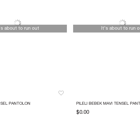
t's about to run out
It's about to run o
ENSEL PANTOLON
PILELI BEBEK MAVI TENSEL PA
$0.00