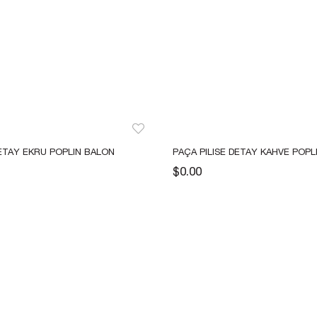
Kampanya, duyuru ve bilgilendirmelerden E-Posta,
WhatsApp ve SMS yoluyla haberdar olmak istediğimi
belirtiyorum.
Aydınlatma metni için tıklayın
.
Kaydet
ETAY EKRU POPLIN BALON 
PAÇA PILISE DETAY KAHVE POPL
PANTOLON
$0.00
tarafından geliştirilmiştir.