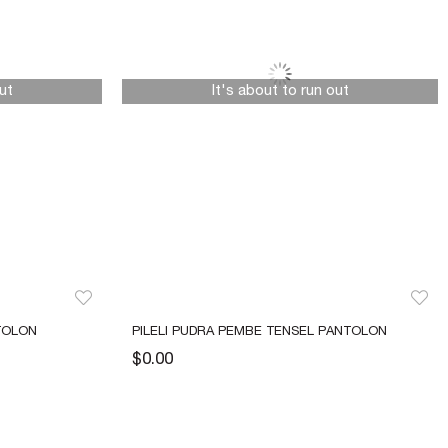
ut
It's about to run out
NTOLON
PILELI PUDRA PEMBE TENSEL PANTOLON
$0.00