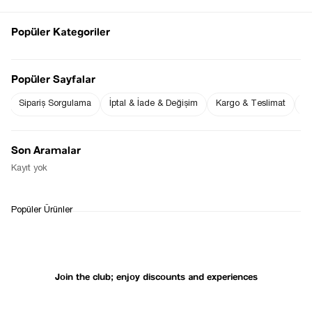
Popüler Kategoriler
Notify me when
Popüler Sayfalar
Notify me when it
the price goes
is in stock
down
Sipariş Sorgulama
İptal & İade & Değişim
Kargo & Teslimat
Sı
Son Aramalar
Notify Me When Available
Kayıt yok
WHATSAPP
DELIVERY
RETURN AND EXCHANGE
Popüler Ürünler
SUPPORT
PROCESS
Join the club; enjoy discounts and experiences