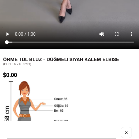
ÖRME TÜL BLUZ - DÜĞMELI SIYAH KALEM ELBISE
(ELB-0770-SYH)
$0.00
✕