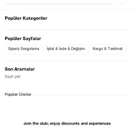
Popüler Kategoriler
Notify me when
Notify me when it
the price goes
is in stock
Popüler Sayfalar
down
Sipariş Sorgulama
İptal & İade & Değişim
Kargo & Teslimat
Sı
Notify Me When Available
Son Aramalar
Kayıt yok
WHATSAPP
DELIVERY
RETURN AND EXCHANGE
Popüler Ürünler
SUPPORT
PROCESS
Join the club; enjoy discounts and experiences