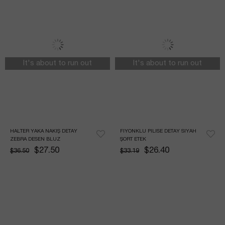
It's about to run out
It's about to run out
HALTER YAKA NAKIŞ DETAY 
FIYONKLU PILISE DETAY SIYAH 
ZEBRA DESEN BLUZ
ŞORT ETEK
$27.50
$26.40
$36.50
$33.19