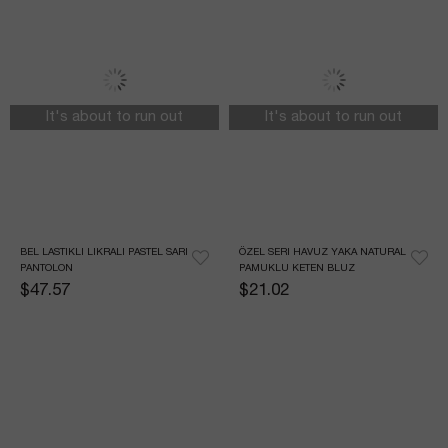
It's about to run out
It's about to run out
BEL LASTIKLI LIKRALI PASTEL SARI 
ÖZEL SERI HAVUZ YAKA NATURAL 
PANTOLON
PAMUKLU KETEN BLUZ
$47.57
$21.02