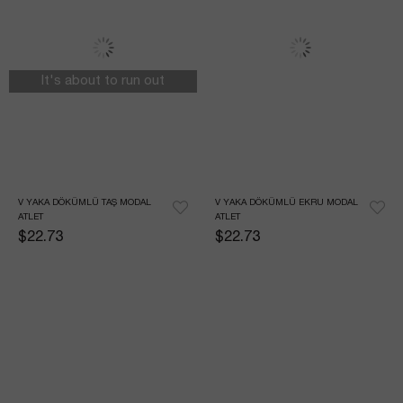
It's about to run out
V YAKA DÖKÜMLÜ TAŞ MODAL 
V YAKA DÖKÜMLÜ EKRU MODAL 
ATLET
ATLET
$22.73
$22.73