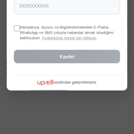
Kampanya, duyuru ve bilgilendirmelerden E-Posta,
WhatsApp ve SMS yoluyla haberdar olmak istediğimi
belirtiyorum.
Aydınlatma metni için tıklayın
.
Kaydet
İNCE BEL LASTIKLI DÖKÜMLÜ 
İNCE BEL LASTIKLI DÖKÜMLÜ TAŞ 
İNDIGO MODAL PANTOLON PIJAMA
MODAL PANTOLON PIJAMA
$37.34
$37.34
tarafından geliştirilmiştir.