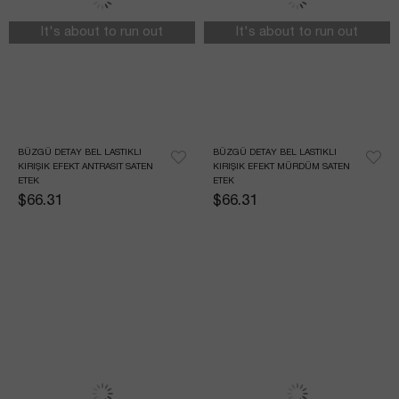
It's about to run out
It's about to run out
BÜZGÜ DETAY BEL LASTIKLI 
BÜZGÜ DETAY BEL LASTIKLI 
KIRIŞIK EFEKT ANTRASIT SATEN 
KIRIŞIK EFEKT MÜRDÜM SATEN 
ETEK
ETEK
$66.31
$66.31