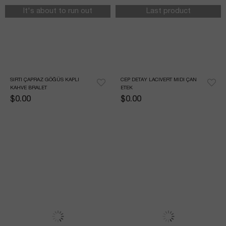
It's about to run out
Last product
SIRTI ÇAPRAZ GÖĞÜS KAPLI 
CEP DETAY LACIVERT MIDI ÇAN 
KAHVE BRALET
ETEK
$0.00
$0.00