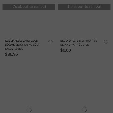
It's about to run out
It's about to run out
KEMER AKSESUARLI GOLD 
BEL DRAPELI SIMLI PUANTIYE 
DÜĞME DETAY KAHVE SÜET 
DETAY SIYAH TÜL ETEK
KALEM ELBISE
$0.00
$96.95