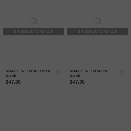
It's about to run out
It's about to run out
NAKIŞ DETAY DESENLI ORANGE 
NAKIŞ DETAY DESENLI MINT 
ELBISE
ELBISE
$47.88
$47.88