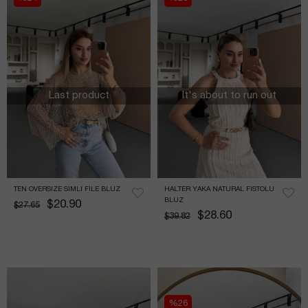
Last product
It's about to run out
TEN OVERSIZE SIMLI FILE BLUZ
HALTER YAKA NATURAL FISTOLU 
BLUZ
$20.90
$27.65
$28.60
$39.82
%26