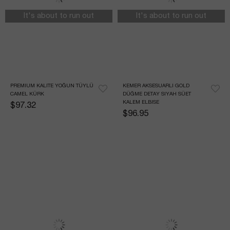
It's about to run out
It's about to run out
PREMIUM KALITE YOĞUN TÜYLÜ 
KEMER AKSESUARLI GOLD 
CAMEL KÜRK
DÜĞME DETAY SIYAH SÜET 
KALEM ELBISE
$97.32
$96.95