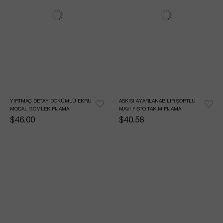
YIRTMAÇ DETAY DÖKÜMLÜ EKRU 
ASKISI AYARLANABILIR ŞORTLU 
MODAL GÖMLEK PIJAMA
MAVI FISTO TAKIM PIJAMA
$46.00
$40.58