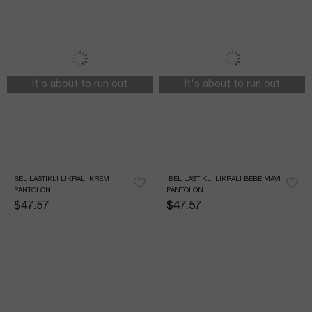
It's about to run out
It's about to run out
BEL LASTIKLI LIKRALI KREM 
 BEL LASTIKLI LIKRALI BEBE MAVI 
PANTOLON
PANTOLON
$47.57
$47.57