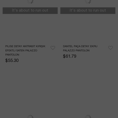
It's about to run out
It's about to run out
PILISE DETAY ANTRASIT KIRIŞIK 
DANTEL PAÇA DETAY EKRU 
EFEKTLI SATEN PALAZZO 
PALAZZO PANTOLON
PANTOLON
$61.79
$55.30