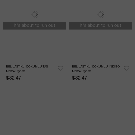
It's about to run out
It's about to run out
BEL LASTIKLI DÖKÜMLÜ TAŞ 
BEL LASTIKLI DÖKÜMLÜ İNDIGO 
MODAL ŞORT
MODAL ŞORT
$32.47
$32.47