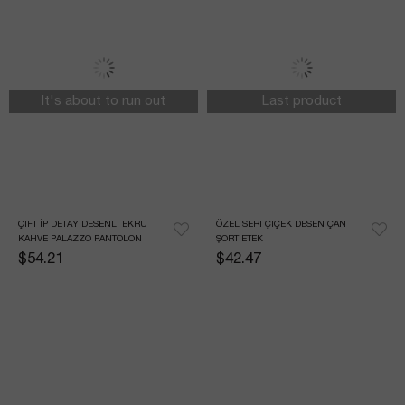
It's about to run out
Last product
ÇIFT İP DETAY DESENLI EKRU 
ÖZEL SERI ÇIÇEK DESEN ÇAN 
KAHVE PALAZZO PANTOLON
ŞORT ETEK
$54.21
$42.47