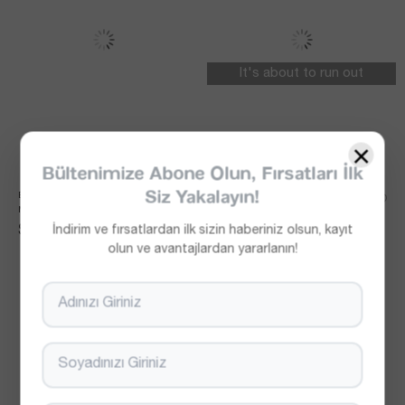
It's about to run out
×
Bültenimize Abone Olun, Fırsatları İlk
Siz Yakalayın!
BEL LASTIKLI DÖKÜMLÜ EKRU 
İNCE BEL LASTIKLI DÖKÜMLÜ TAŞ 
MODAL ŞORT
MODAL PANTOLON PIJAMA
$32.47
$37.34
İndirim ve fırsatlardan ilk sizin haberiniz olsun, kayıt
olun ve avantajlardan yararlanın!