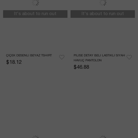
It's about to run out
It's about to run out
ÇIÇEK DESENLI BEYAZ TSHIRT
PILISE DETAY BELI LASTIKLI SIYAH 
HAVUÇ PANTOLON
$18.12
$46.88