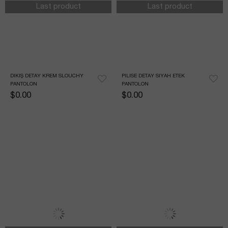
Last product
Last product
DIKIŞ DETAY KREM SLOUCHY 
PILISE DETAY SIYAH ETEK 
PANTOLON
PANTOLON
$0.00
$0.00