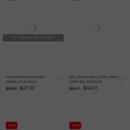
It's about to run out
HALTER YAKA NAKIŞ DETAY 
BEL LASTIKLI NAKIŞ DETAY ZEBRA 
DESENLI SIYAH BLUZ
DESEN BOL PANTOLON
$27.50
$44.01
$36.50
$59.74
%25
%20