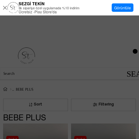
SEZGİ TEKİN
Görüntüle
İlk siparişe özel uygulamada %10 indirim
Ücretsiz -Play Store'da
BEBE PLUS
Sort
Filtering
BEBE PLUS