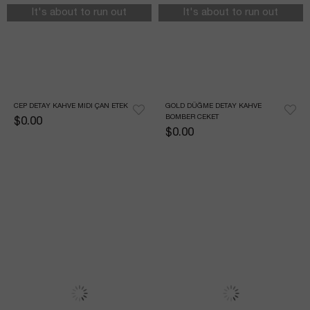
It's about to run out
It's about to run out
CEP DETAY KAHVE MIDI ÇAN ETEK
GOLD DÜĞME DETAY KAHVE 
BOMBER CEKET
$0.00
$0.00