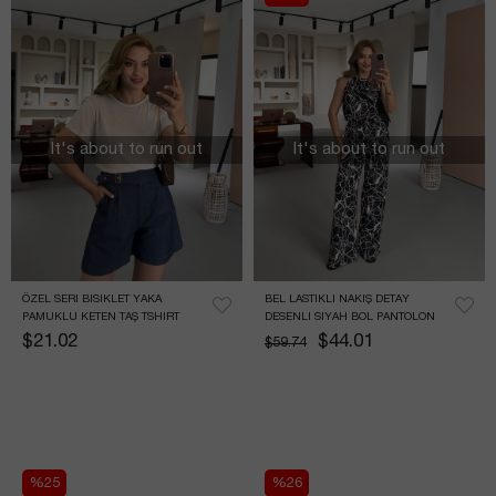
It's about to run out
It's about to run out
ÖZEL SERI BISIKLET YAKA 
BEL LASTIKLI NAKIŞ DETAY 
PAMUKLU KETEN TAŞ TSHIRT
DESENLI SIYAH BOL PANTOLON
$21.02
$44.01
$59.74
%25
%26