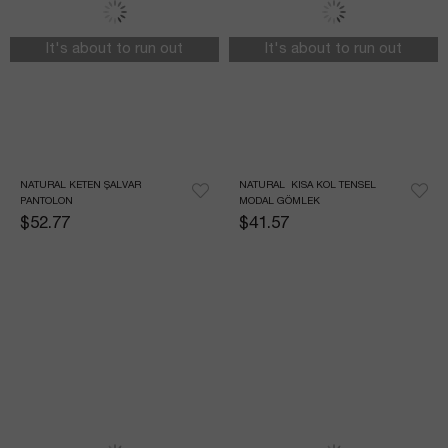
It's about to run out
It's about to run out
NATURAL KETEN ŞALVAR 
NATURAL  KISA KOL TENSEL 
PANTOLON
MODAL GÖMLEK
$52.77
$41.57