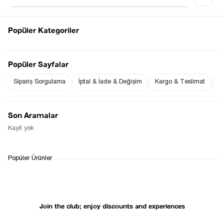
Popüler Kategoriler
Notify me when
Notify me when it
the price goes
is in stock
Popüler Sayfalar
down
Sipariş Sorgulama
İptal & İade & Değişim
Kargo & Teslimat
Sı
Notify Me When Available
Son Aramalar
Kayıt yok
WHATSAPP
DELIVERY
RETURN AND EXCHANGE
Popüler Ürünler
SUPPORT
PROCESS
Join the club; enjoy discounts and experiences