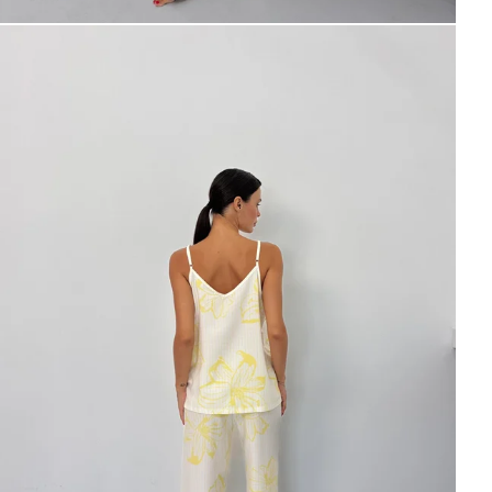
İndirim ve fırsatlardan ilk sizin haberiniz olsun, kayıt
olun ve avantajlardan yararlanın!
Kampanya, duyuru ve bilgilendirmelerden E-Posta,
WhatsApp ve SMS yoluyla haberdar olmak istediğimi
belirtiyorum.
Aydınlatma metni için tıklayın
.
Kaydet