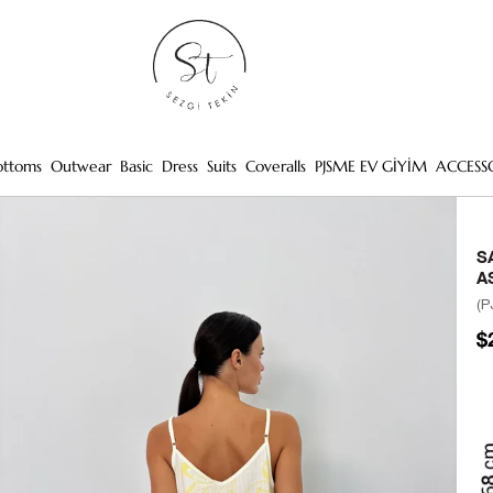
ottoms
Outwear
Basic
Dress
Suits
Coveralls
PJSME EV GİYİM
ACCESS
S
A
(P
$