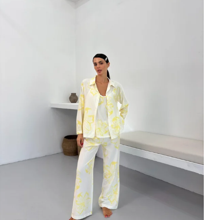
×
Bültenimize Abone Olun,
Fırsatları İlk Siz Yakalayın!