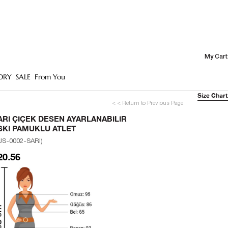
My Cart
ORY
SALE
From You
Size Chart
< < Return to Previous Page
ARI ÇIÇEK DESEN AYARLANABILIR
SKI PAMUKLU ATLET
JS-0002-SARI)
20.56