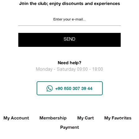
Join the club; enjoy discounts and experiences
SEND
Need help?
Monday - Saturday 09:00 - 18:00
+90 850 307 39 44
My Account
Membership
My Cart
My Favorites
Payment