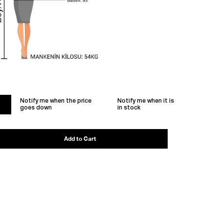
Notify me when the price
Notify me when it is
goes down
in stock