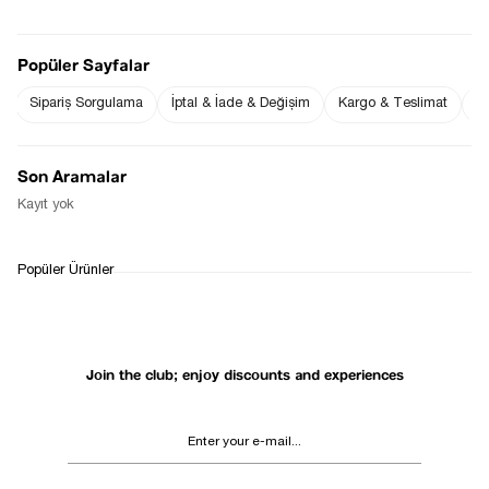
Popüler Sayfalar
Notify me when
Sipariş Sorgulama
İptal & İade & Değişim
Kargo & Teslimat
Sı
Notify me when it
the price goes
is in stock
down
Son Aramalar
Notify Me When Available
Kayıt yok
WHATSAPP
DELIVERY
RETURN AND EXCHANGE
Popüler Ürünler
SUPPORT
PROCESS
Join the club; enjoy discounts and experiences