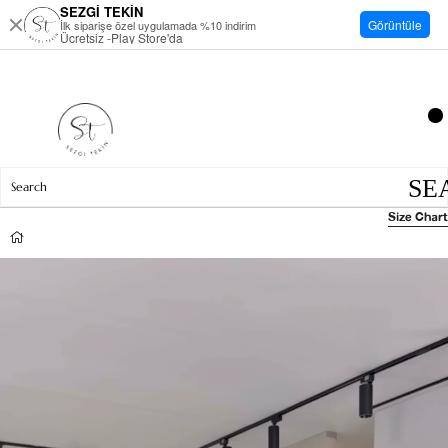
SEZGİ TEKİN
Görüntüle
İlk siparişe özel uygulamada %10 indirim
Ücretsiz -Play Store'da
Size Chart