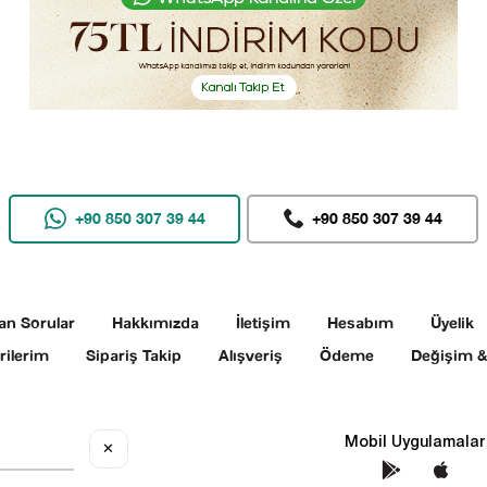
+90 850 307 39 44
+90 850 307 39 44
an Sorular
Hakkımızda
İletişim
Hesabım
Üyelik
rilerim
Sipariş Takip
Alışveriş
Ödeme
Değişim &
Sosyal Medya
Mobil Uygulamalar
✕