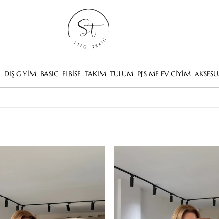
M
DIŞ GİYİM
BASIC
ELBİSE
TAKIM
TULUM
PJ'S ME EV GİYİM
AKSESU