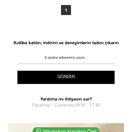
1
Kulübe katılın; indirim ve deneyimlerin tadını çıkarın
GÖNDER
Yardıma mı ihtiyacın var?
Pazartesi - Cumartesi 09:00 - 17:30