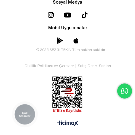
Sosyal Medya
Mobil Uygulamalar
© 2025 SEZGİ TEKİN Tüm hakları saklıdır
Gizlilik Politikası ve Çerezler
|
Satış Genel Şartları
Çok
Satanlar