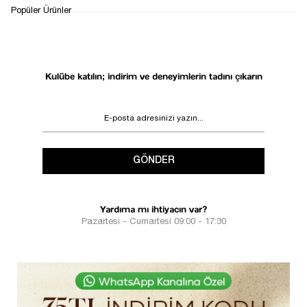
WHATSAPP
TESLİMAT
İADE&DEĞİŞİM
Popüler Ürünler
DESTEK
SÜRECİ
Kulübe katılın; indirim ve deneyimlerin tadını çıkarın
GÖNDER
Yardıma mı ihtiyacın var?
Pazartesi - Cumartesi 09:00 - 17:30