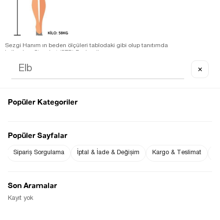
Sezgi Hanım ın beden ölçüleri tablodaki gibi olup tanıtımda
kullanılan Standart (STD) Bedendir.
S M ve L bedenler ile uyumludur.
Ürün Kumaş Bilgisi : % 100 Polyamid
✕
Ürün Boyu ;
STD beden : 57 cm ( +/- 2 cm )
Ürün Ölçüleri;
STD beden :Omuz: 27 cm ( +/- 2 cm )-Göğüs: 29 cm ( +/- 2 cm
Popüler Kategoriler
)
Fiyat Düşünce
Gelince Haber Ver
Haber Ver
Popüler Sayfalar
Sipariş Sorgulama
İptal & İade & Değişim
Kargo & Teslimat
Sı
Tüm Kombini Satın Al
Son Aramalar
Kayıt yok