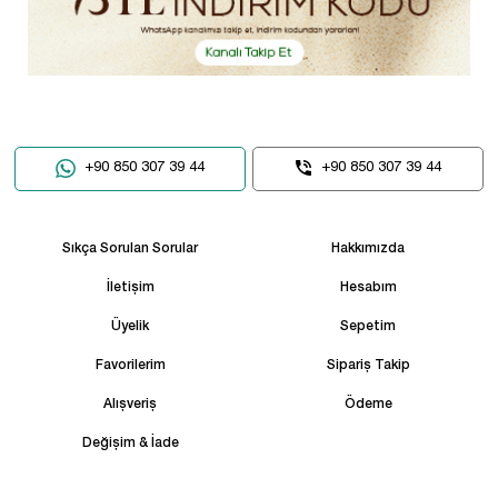
+90 850 307 39 44
+90 850 307 39 44
Sıkça Sorulan Sorular
Hakkımızda
İletişim
Hesabım
Üyelik
Sepetim
Favorilerim
Sipariş Takip
Alışveriş
Ödeme
Değişim & İade