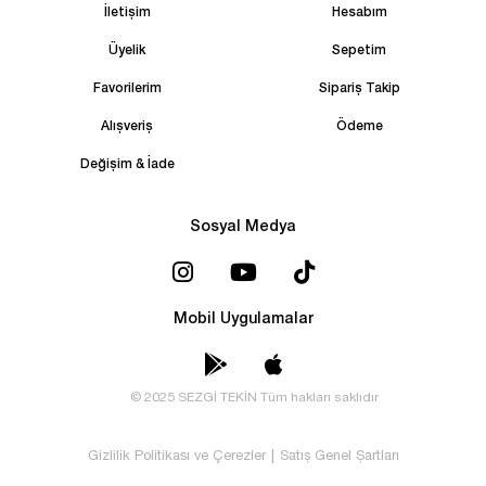
İletişim
Hesabım
Üyelik
Sepetim
Favorilerim
Sipariş Takip
Alışveriş
Ödeme
Değişim & İade
Sosyal Medya
Mobil Uygulamalar
© 2025 SEZGİ TEKİN Tüm hakları saklıdır
Gizlilik Politikası ve Çerezler
|
Satış Genel Şartları