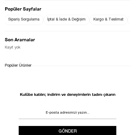
Ürün Boyu ;
STD beden : 57 cm ( +/- 2 cm )
Popüler Sayfalar
Ürün Ölçüleri;
STD beden :Omuz: 27 cm ( +/- 2 cm )-Göğüs: 29 cm ( +/- 2 cm
)
Sipariş Sorgulama
İptal & İade & Değişim
Kargo & Teslimat
Sı
Fiyat Düşünce
Gelince Haber Ver
Haber Ver
Son Aramalar
Kayıt yok
WHATSAPP
TESLİMAT
İADE&DEĞİŞİM
Popüler Ürünler
DESTEK
SÜRECİ
Kulübe katılın; indirim ve deneyimlerin tadını çıkarın
GÖNDER