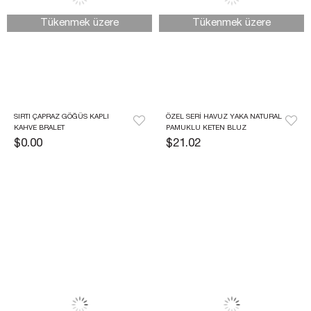
Tükenmek üzere
Tükenmek üzere
SIRTI ÇAPRAZ GÖĞÜS KAPLI 
ÖZEL SERI HAVUZ YAKA NATURAL 
KAHVE BRALET
PAMUKLU KETEN BLUZ
$0.00
$21.02