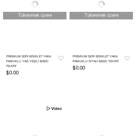
Tükenmek üzere
Tükenmek üzere
PREMIUM SERI BISIKLET YAKA 
PREMIUM SERI BISIKLET YAKA 
PAMUKLU YAĞ YEŞILI BASIC 
PAMUKLU SIYAH BASIC TSHIRT
TSHIRT
$0.00
$0.00
Video