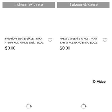
Tükenmek üzere
Tükenmek üzere
PREMIUM SERI BISIKLET YAKA 
PREMIUM SERI BISIKLET YAKA 
YARIM KOL KAHVE BASIC BLUZ
YARIM KOL EKRU BASIC BLUZ
$0.00
$0.00
Video