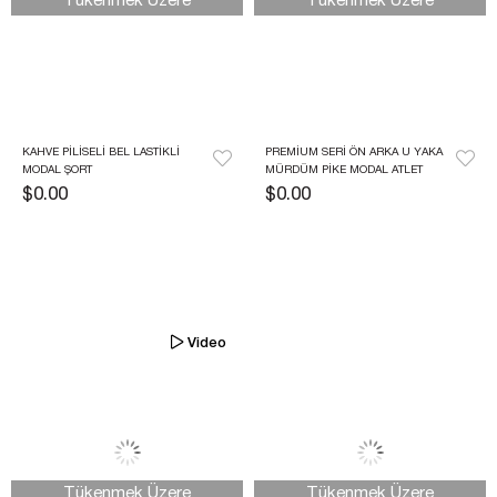
Tükenmek Üzere
Tükenmek Üzere
KAHVE PILISELI BEL LASTIKLI 
PREMIUM SERI ÖN ARKA U YAKA 
MODAL ŞORT
MÜRDÜM PIKE MODAL ATLET
$0.00
$0.00
Video
Tükenmek Üzere
Tükenmek Üzere