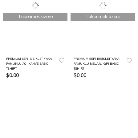
Tükenmek üzere
Tükenmek üzere
PREMIUM SERI BISIKLET YAKA 
PREMIUM SERI BISIKLET YAKA 
PAMUKLU ACI KAHVE BASIC 
PAMUKLU MELAJLI GRI BASIC 
TSHIRT 
TSHIRT
$0.00
$0.00