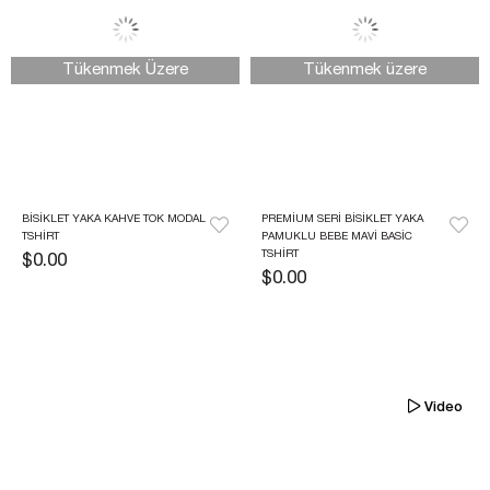
Tükenmek Üzere
Tükenmek üzere
BISIKLET YAKA KAHVE TOK MODAL 
PREMIUM SERI BISIKLET YAKA 
TSHIRT 
PAMUKLU BEBE MAVI BASIC 
TSHIRT
$0.00
$0.00
Video