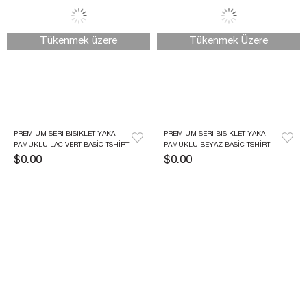
Tükenmek üzere
Tükenmek Üzere
PREMIUM SERI BISIKLET YAKA 
PREMIUM SERI BISIKLET YAKA 
PAMUKLU LACIVERT BASIC TSHIRT
PAMUKLU BEYAZ BASIC TSHIRT
$0.00
$0.00