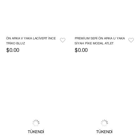
ÖN ARKA V YAKA LACIVERT İNCE 
PREMIUM SERI ÖN ARKA U YAKA 
TRIKO BLUZ
SIYAH PIKE MODAL ATLET
$0.00
$0.00
TÜKENDI
TÜKENDI