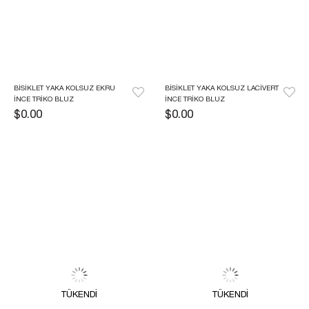
BISIKLET YAKA KOLSUZ EKRU 
BISIKLET YAKA KOLSUZ LACIVERT 
İNCE TRIKO BLUZ
İNCE TRIKO BLUZ
$0.00
$0.00
TÜKENDI
TÜKENDI