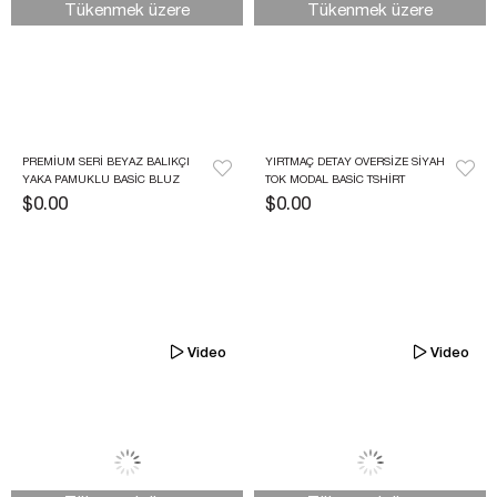
Tükenmek üzere
Tükenmek üzere
PREMIUM SERI BEYAZ BALIKÇI 
YIRTMAÇ DETAY OVERSIZE SIYAH 
YAKA PAMUKLU BASIC BLUZ
TOK MODAL BASIC TSHIRT
$0.00
$0.00
Video
Video