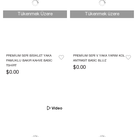
Tükenmek Üzere
Tükenmek üzere
PREMIUM SERI BISIKLET YAKA 
PREMIUM SERI V YAKA YARIM KOL 
PAMUKLU BAKIR KAHVE BASIC 
ANTRASIT BASIC BLUZ
TSHIRT
$0.00
$0.00
Video