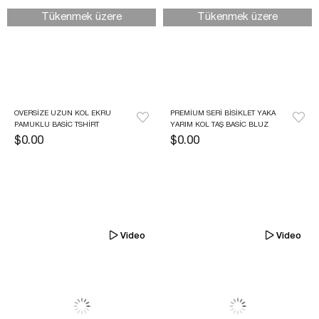
Tükenmek üzere
Tükenmek üzere
OVERSIZE UZUN KOL EKRU 
PREMIUM SERI BISIKLET YAKA 
PAMUKLU BASIC TSHIRT
YARIM KOL TAŞ BASIC BLUZ
$0.00
$0.00
Video
Video