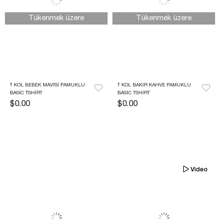
Tükenmek üzere
Tükenmek üzere
T KOL BEBEK MAVISI PAMUKLU 
T KOL BAKIR KAHVE PAMUKLU 
BASIC TSHIRT
BASIC TSHIRT
$0.00
$0.00
Video