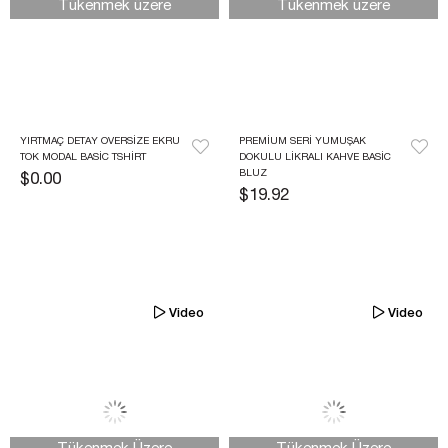
Tükenmek üzere
Tükenmek üzere
YIRTMAÇ DETAY OVERSIZE EKRU 
PREMIUM SERI YUMUŞAK 
TOK MODAL BASIC TSHIRT
DOKULU LIKRALI KAHVE BASIC 
BLUZ
$0.00
$19.92
Video
Video