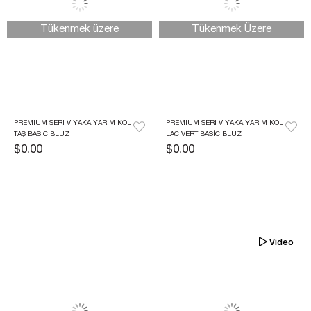
Tükenmek üzere
Tükenmek Üzere
PREMIUM SERI V YAKA YARIM KOL 
PREMIUM SERI V YAKA YARIM KOL 
TAŞ BASIC BLUZ
LACIVERT BASIC BLUZ
$0.00
$0.00
Video