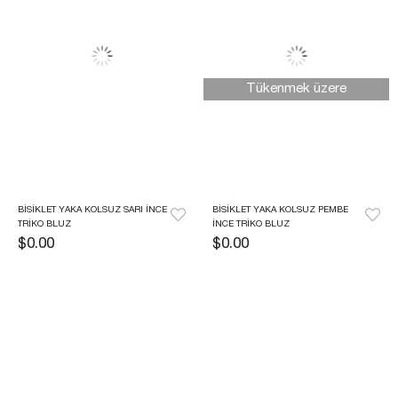
Tükenmek üzere
BISIKLET YAKA KOLSUZ SARI İNCE 
BISIKLET YAKA KOLSUZ PEMBE 
TRIKO BLUZ
İNCE TRIKO BLUZ
$0.00
$0.00