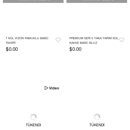
T KOL VIZON PAMUKLU BASIC 
PREMIUM SERI V YAKA YARIM KOL 
TSHIRT
KAHVE BASIC BLUZ
$0.00
$0.00
Video
TÜKENDI
TÜKENDI