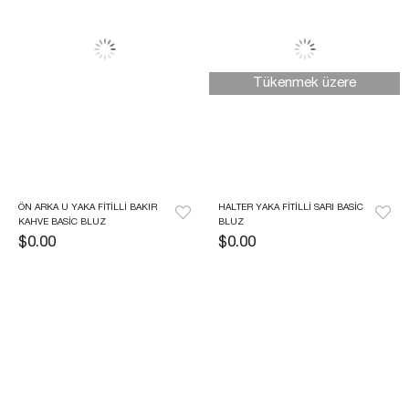
Tükenmek üzere
ÖN ARKA U YAKA FITILLI BAKIR 
HALTER YAKA FITILLI SARI BASIC 
KAHVE BASIC BLUZ
BLUZ
$0.00
$0.00