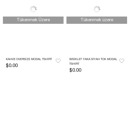
Tükenmek Üzere
Tükenmek üzere
KAHVE OVERSIZE MODAL TSHIRT
BISIKLET YAKA SIYAH TOK MODAL 
TSHIRT 
$0.00
$0.00