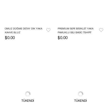
OMUZ DÜĞME DETAY DIK YAKA 
PREMIUM SERI BISIKLET YAKA 
KAHVE BLUZ
PAMUKLU BEJ BASIC TSHIRT
$0.00
$0.00
TÜKENDI
TÜKENDI