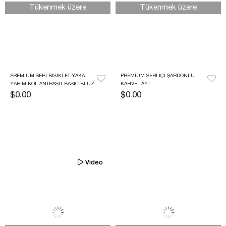
Tükenmek üzere
Tükenmek üzere
PREMIUM SERI BISIKLET YAKA 
PREMIUM SERI İÇI ŞARDONLU 
YARIM KOL ANTRASIT BASIC BLUZ
KAHVE TAYT
$0.00
$0.00
Video