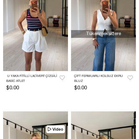
Tükenmek üzere
 U YAKA FITILLI LACIVERT ÇIZGILI 
ÇIFT FERMUARLI KOLSUZ EKRU 
BASIC ATLET
BLUZ
$0.00
$0.00
Video