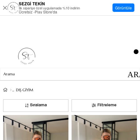
SEZGİ TEKİN
Görüntüle
İlk siparişe özel uygulamada %10 indirim
Ücretsiz -Play Store'da
DIŞ GİYİM
Sıralama
Filtreleme