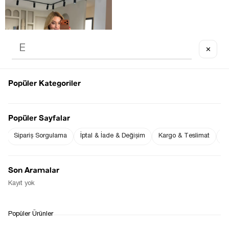
✕
OUT OF STOCK
Popüler Kategoriler
Popüler Sayfalar
Sipariş Sorgulama
İptal & İade & Değişim
Kargo & Teslimat
Sı
PREMIUM SERI MÜRDÜM TENSEL 
GÖMLEK
$0.00
Son Aramalar
Kayıt yok
1
Popüler Ürünler