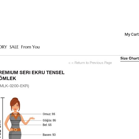
My Cart
ORY
SALE
From You
Size Chart
< < Return to Previous Page
REMIUM SERI EKRU TENSEL
ÖMLEK
MLK-0200-EKR)