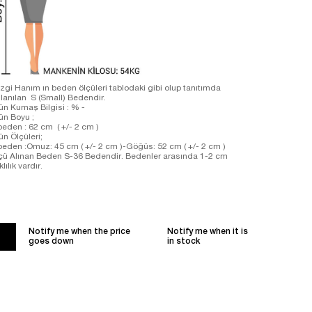
zgi Hanım ın beden ölçüleri tablodaki gibi olup tanıtımda
llanılan S (Small) Bedendir.
ün Kumaş Bilgisi : % -
ün Boyu ;
beden : 62 cm ( +/- 2 cm )
ün Ölçüleri;
beden :Omuz: 45 cm ( +/- 2 cm )-Göğüs: 52 cm ( +/- 2 cm )
çü Alınan Beden S-36 Bedendir. Bedenler arasında 1-2 cm
klılık vardır.
Notify me when the price
Notify me when it is
goes down
in stock