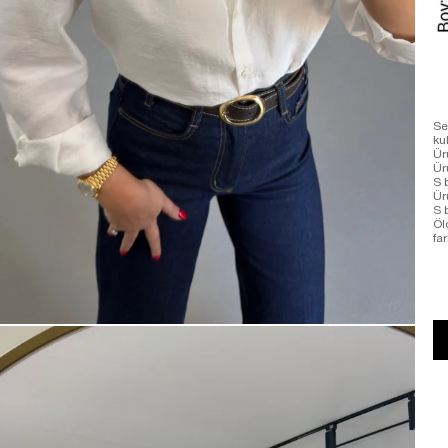
Se
ku
Ür
Ür
S 
Ür
S 
Öl
far