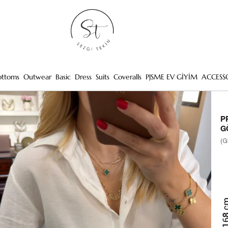
ottoms
Outwear
Basic
Dress
Suits
Coveralls
PJSME EV GİYİM
ACCESS
P
G
(G