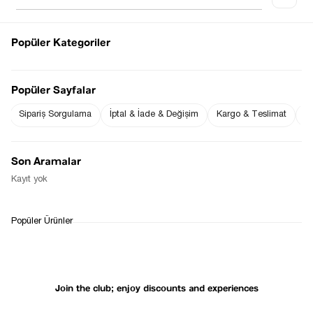
Popüler Kategoriler
Notify me when
Notify me when it
the price goes
is in stock
Popüler Sayfalar
down
Sipariş Sorgulama
İptal & İade & Değişim
Kargo & Teslimat
Sı
Notify Me When Available
Son Aramalar
Kayıt yok
WHATSAPP
DELIVERY
RETURN AND EXCHANGE
Popüler Ürünler
SUPPORT
PROCESS
Join the club; enjoy discounts and experiences