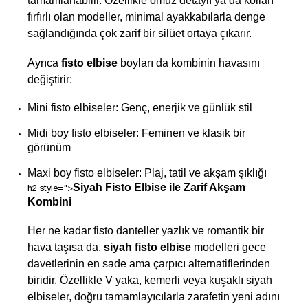
tamamlanabilir. Özellikle omuz detaylı ya da kolları 
fırfırlı olan modeller, minimal ayakkabılarla denge 
sağlandığında çok zarif bir silüet ortaya çıkarır.
Ayrıca 
fisto elbise
 boyları da kombinin havasını 
değiştirir:
Mini fisto elbiseler: Genç, enerjik ve günlük stil
Midi boy fisto elbiseler: Feminen ve klasik bir 
görünüm
Maxi boy fisto elbiseler: Plaj, tatil ve akşam şıklığı
Siyah Fisto Elbise ile Zarif Akşam 
h2 style=">
Kombini
Her ne kadar fisto danteller yazlık ve romantik bir 
hava taşısa da, 
siyah fisto elbise
 modelleri gece 
davetlerinin en sade ama çarpıcı alternatiflerinden 
biridir. Özellikle V yaka, kemerli veya kuşaklı siyah 
elbiseler, doğru tamamlayıcılarla zarafetin yeni adını 