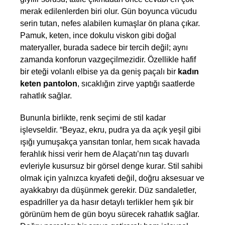
merak edilenlerden biri olur. Gün boyunca vücudu 
serin tutan, nefes alabilen kumaşlar ön plana çıkar. 
Pamuk, keten, ince dokulu viskon gibi doğal 
materyaller, burada sadece bir tercih değil; aynı 
zamanda konforun vazgeçilmezidir. Özellikle hafif 
bir eteği volanlı elbise ya da geniş paçalı bir 
kadın 
keten pantolon
, sıcaklığın zirve yaptığı saatlerde 
rahatlık sağlar.
Bununla birlikte, renk seçimi de stil kadar 
işlevseldir. “Beyaz, ekru, pudra ya da açık yeşil gibi 
ışığı yumuşakça yansıtan tonlar, hem sıcak havada 
ferahlık hissi verir hem de Alaçatı’nın taş duvarlı 
evleriyle kusursuz bir görsel denge kurar. Stil sahibi 
olmak için yalnızca kıyafeti değil, doğru aksesuar ve 
ayakkabıyı da düşünmek gerekir. Düz sandaletler, 
espadriller ya da hasır detaylı terlikler hem şık bir 
görünüm hem de gün boyu sürecek rahatlık sağlar. 