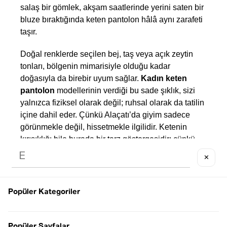
salaş bir gömlek, akşam saatlerinde yerini saten bir 
bluze bıraktığında keten pantolon hâlâ aynı zarafeti 
taşır. 
Doğal renklerde seçilen bej, taş veya açık zeytin 
tonları, bölgenin mimarisiyle olduğu kadar 
doğasıyla da birebir uyum sağlar. 
Kadın keten 
pantolon 
modellerinin verdiği bu sade şıklık, sizi 
yalnızca fiziksel olarak değil; ruhsal olarak da tatilin 
içine dahil eder. Çünkü Alaçatı’da giyim sadece 
görünmekle değil, hissetmekle ilgilidir. Ketenin 
kırışıklığı bile burada bir tarz göstergesidir; çünkü 
doğallığın, işlem görmemişliğin ve abartıdan uzak 
✕
duruşun simgesidir. 
Alaçatı’nın benzersiz atmosferinde şıklığı ve 
Popüler Kategoriler
rahatlığı bir arada bulabileceğiniz kıyafetler için 
Sezgi Tekin
’e göz atabilirsiniz. Yaz mevsiminin 
sıcak havasına uygun, zarif ve özgün tasarımlarıyla 
Popüler Sayfalar