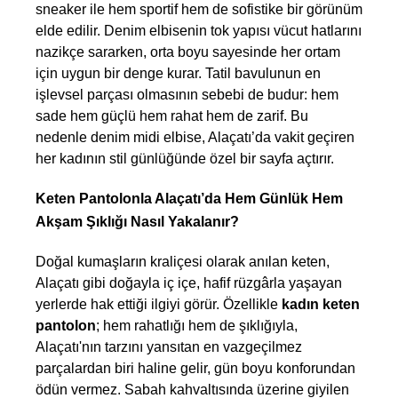
sneaker ile hem sportif hem de sofistike bir görünüm 
elde edilir. Denim elbisenin tok yapısı vücut hatlarını 
nazikçe sararken, orta boyu sayesinde her ortam 
için uygun bir denge kurar. Tatil bavulunun en 
işlevsel parçası olmasının sebebi de budur: hem 
sade hem güçlü hem rahat hem de zarif. Bu 
nedenle denim midi elbise, Alaçatı’da vakit geçiren 
her kadının stil günlüğünde özel bir sayfa açtırır.
Keten Pantolonla Alaçatı’da Hem Günlük Hem 
Akşam Şıklığı Nasıl Yakalanır?
Doğal kumaşların kraliçesi olarak anılan keten, 
Alaçatı gibi doğayla iç içe, hafif rüzgârla yaşayan 
yerlerde hak ettiği ilgiyi görür. Özellikle 
kadın keten 
pantolon
; hem rahatlığı hem de şıklığıyla, 
Alaçatı'nın tarzını yansıtan en vazgeçilmez 
parçalardan biri haline gelir, gün boyu konforundan 
ödün vermez. Sabah kahvaltısında üzerine giyilen 