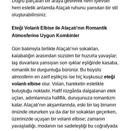
Doğru parçaları bir araya getirerek hem işlevsel 
hem estetik anlamda Alaçatı ruhunu yansıtan bir stil 
oluşturabilirsiniz.  
Eteği Volanlı Elbise ile Alaçatı'nın Romantik 
Atmosferine Uygun Kombinler
Gün batımıyla birlikte Alaçatı’nın sokakları, 
kalabalığın arasından süzülen bir huzurla yavaşlar; 
taş duvarlara yansıyan son ışıklar eşliğinde kasaba, 
romantik bir durgunluğa bürünür. Bu büyülü 
atmosferin en zarif eşlikçisi ise hiç kuşkusuz 
eteği 
volanlı elbise
 olur. Volan, hareketin estetikle 
buluştuğu noktadır. Hafif rüzgârda dalgalanan etek 
uçları, adımlarınıza hafiflik, duruşunuza romantizm 
katar. Alaçatı’nın akşamlarında, eski bir taş binanın 
önünde otururken ya da dar bir sokaktan geçerken, 
üzerinizde uçuşan bir volanlı elbise; zamanın 
yavaşladığı, modanın ise sadeleştiği bu coğrafyada 