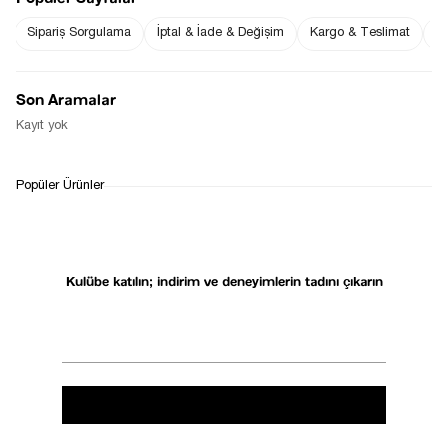
Alaçatı stilinizi mükemmel şekilde tamamlayacaktır. 
Sipariş Sorgulama
İptal & İade & Değişim
Kargo & Teslimat
Sı
Şıklığınızı rahatlıkla buluşturabileceğiniz 
kole8ksiyonlarıyla, tatilinizin her anını özel kılın.
Son Aramalar
Kayıt yok
Etiketler:
kadın keten pantolon, eteği volanlı elbise, denim midi
elbise
Mayıs 26, 2025
Popüler Ürünler
Listeye dön
Kulübe katılın; indirim ve deneyimlerin tadını çıkarın