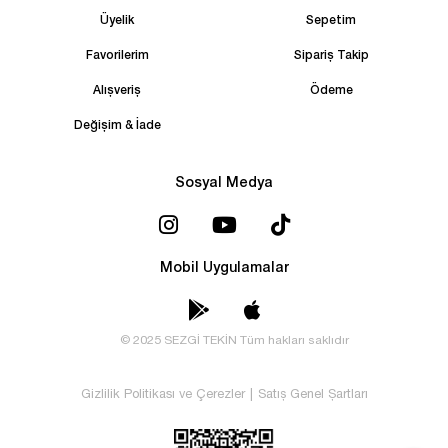
Üyelik
Sepetim
Favorilerim
Sipariş Takip
Alışveriş
Ödeme
Değişim & İade
Sosyal Medya
Mobil Uygulamalar
© 2025 SEZGİ TEKİN Tüm hakları saklıdır
Gizlilik Politikası ve Çerezler
|
Satış Genel Şartları