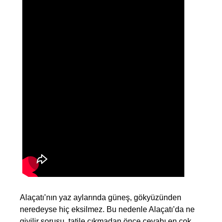
Alaçatı’nın yaz aylarında güneş, gökyüzünden 
neredeyse hiç eksilmez. Bu nedenle Alaçatı’da ne 
giyilir sorusu, tatile çıkmadan önce cevabı en çok 