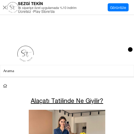
SEZGİ TEKİN
Görüntüle
İlk siparişe özel uygulamada %10 indirim
Ücretsiz -Play Store'da
Alaçatı Tatilinde Ne Giyilir?