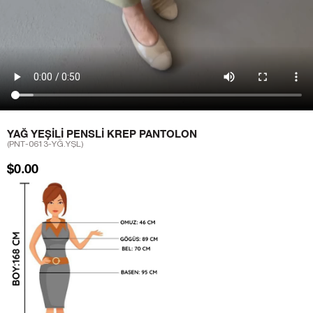
YAĞ YEŞILI PENSLI KREP PANTOLON
(PNT-0613-YĞ.YŞL)
$0.00