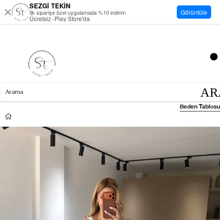
SEZGİ TEKİN
Görüntüle
İlk siparişe özel uygulamada %10 indirim
Ücretsiz -Play Store'da
Beden Tablosu