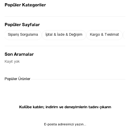
Ürün Boyu ;
Popüler Kategoriler
S beden : 95 cm ( +/- 2 cm )
Ürün Ölçüleri;
S beden :Bel: 34 cm ( +/- 2 cm )-Basen: 55 cm ( +/- 2 cm )
Ölçü Alınan Beden S-36 Bedendir. Bedenler arasında 1-2 cm
farklılık vardır.
Popüler Sayfalar
Fiyat Düşünce
Gelince Haber Ver
Haber Ver
Sipariş Sorgulama
İptal & İade & Değişim
Kargo & Teslimat
Sı
Son Aramalar
Kayıt yok
WHATSAPP
TESLİMAT
İADE&DEĞİŞİM
Popüler Ürünler
DESTEK
SÜRECİ
Kulübe katılın; indirim ve deneyimlerin tadını çıkarın