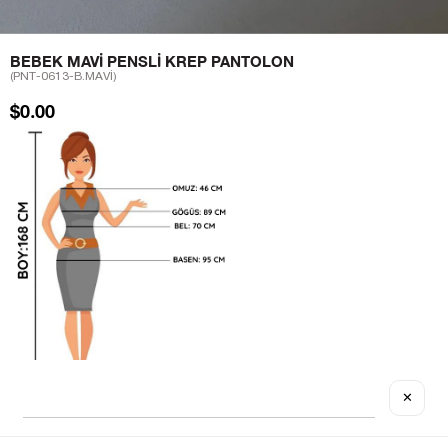
BEBEK MAVI PENSLI KREP PANTOLON
(PNT-0613-B.MAVİ)
$0.00
✕
Sezgi Hanım'ın beden ölçüleri tablodaki gibi olup tanıtımda
kullanılan S (Small) Bedendir.
Ürün Kumaş Bilgisi : % 100 Polyester