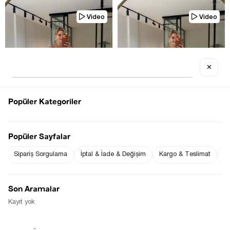
Video
Video
✕
TÜKENDI
Tükenmek üzere
Popüler Kategoriler
Popüler Sayfalar
Sipariş Sorgulama
İptal & İade & Değişim
Kargo & Teslimat
Sı
TEK YIRTMAÇLI ASIMETRIK VIZON 
TEK YIRTMAÇLI ASIMETRIK 
TENSEL MODAL ELBISE
LACIVERT TENSEL MODAL ELBISE
$0.00
$0.00
Son Aramalar
Kayıt yok