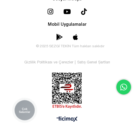
Mobil Uygulamalar
© 2025 SEZGİ TEKİN Tüm hakları saklıdır
Gizlilik Politikası ve Çerezler
|
Satış Genel Şartları
Çok
Satanlar