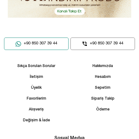
+90 850 307 39 44
+90 850 307 39 44
Sıkça Sorulan Sorular
Hakkımızda
İletişim
Hesabım
Üyelik
Sepetim
Favorilerim
Sipariş Takip
Alışveriş
Ödeme
Değişim & İade
Sosyal Medya