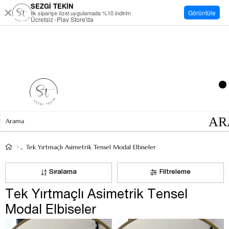
SEZGİ TEKİN
Görüntüle
İlk siparişe özel uygulamada %10 indirim
Ücretsiz -Play Store'da
Tek Yırtmaçlı Asimetrik Tensel Modal Elbiseler
Sıralama
Filtreleme
Tek Yırtmaçlı Asimetrik Tensel
Modal Elbiseler