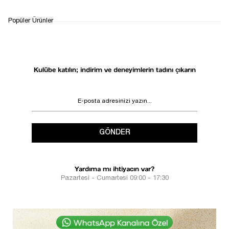
WHATSAPP
TESLİMAT
İADE&DEĞİŞİM
Popüler Ürünler
DESTEK
SÜRECİ
Kulübe katılın; indirim ve deneyimlerin tadını çıkarın
GÖNDER
Yardıma mı ihtiyacın var?
Pazartesi - Cumartesi 09:00 - 17:30