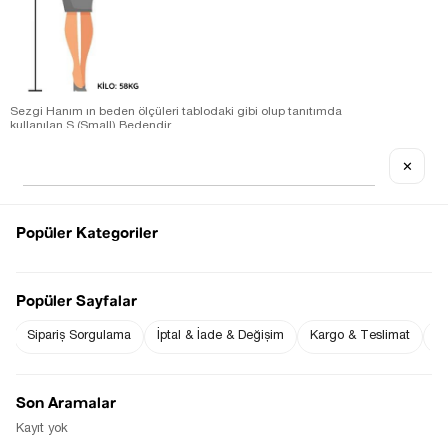
Sezgi Hanım ın beden ölçüleri tablodaki gibi olup tanıtımda
kullanılan S (Small) Bedendir.
Ürün Kumaş Bilgisi : % 89 Modal % 11 Polyester
Ürün Boyu ;
✕
S beden : 129 cm ( +/- 2 cm )
Ürün Ölçüleri;
S beden :Omuz: 29 cm ( +/- 2 cm )-Göğüs: 43 cm ( +/- 2 cm )
Ölçü Alınan Beden S-36 Bedendir. Bedenler arasında 1-2 cm
farklılık vardır.
Popüler Kategoriler
Fiyat Düşünce
Gelince Haber Ver
Haber Ver
Popüler Sayfalar
Sipariş Sorgulama
İptal & İade & Değişim
Kargo & Teslimat
Sı
Stoğa Gelince Haber Ver
Son Aramalar
Kayıt yok