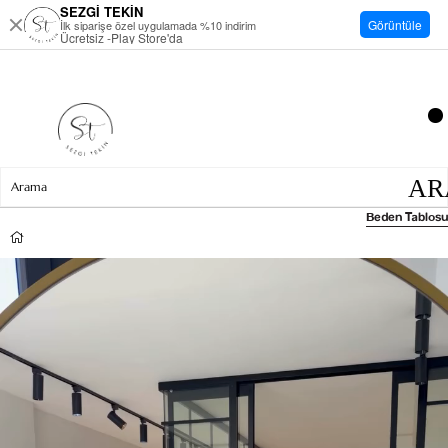
SEZGİ TEKİN
Görüntüle
İlk siparişe özel uygulamada %10 indirim
Ücretsiz -Play Store'da
Beden Tablosu