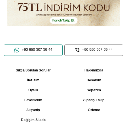
+90 850 307 39 44
+90 850 307 39 44
Sıkça Sorulan Sorular
Hakkımızda
İletişim
Hesabım
Üyelik
Sepetim
Favorilerim
Sipariş Takip
Alışveriş
Ödeme
Değişim & İade