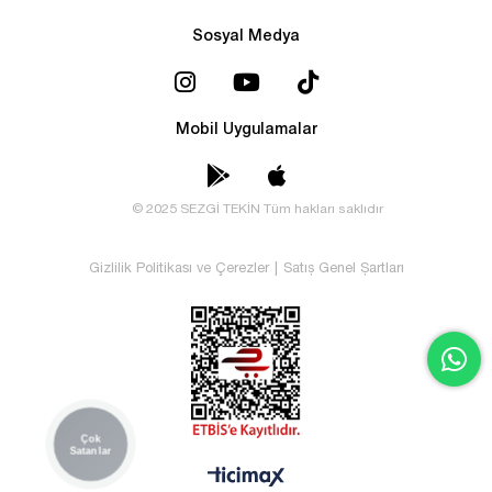
Sosyal Medya
Mobil Uygulamalar
© 2025 SEZGİ TEKİN Tüm hakları saklıdır
Gizlilik Politikası ve Çerezler
|
Satış Genel Şartları
Çok
Satanlar