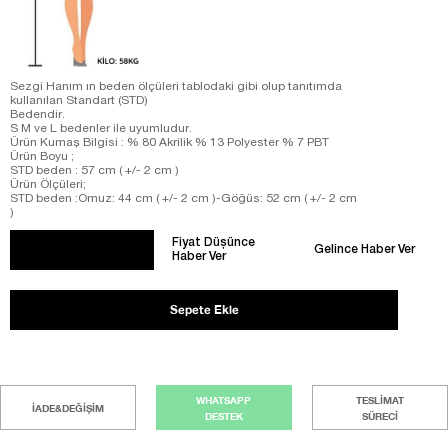
Sezgi Hanım ın beden ölçüleri tablodaki gibi olup tanıtımda
kullanılan Standart (STD)
Bedendir.
S M ve L bedenler ile uyumludur.
Ürün Kumaş Bilgisi : % 80 Akrilik % 13 Polyester % 7 PBT
Ürün Boyu ;
STD beden : 57 cm ( +/- 2 cm )
Ürün Ölçüleri;
STD beden :Omuz: 44 cm ( +/- 2 cm )-Göğüs: 52 cm ( +/- 2 cm
)
Fiyat Düşünce
Gelince Haber Ver
Haber Ver
WHATSAPP
TESLİMAT
İADE&DEĞİŞİM
DESTEK
SÜRECİ