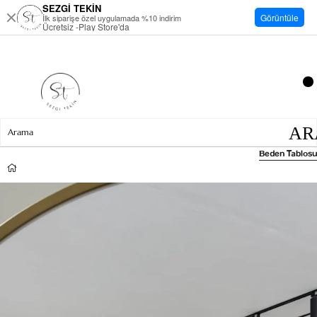
SEZGİ TEKİN
Görüntüle
İlk siparişe özel uygulamada %10 indirim
Ücretsiz -Play Store'da
Beden Tablosu