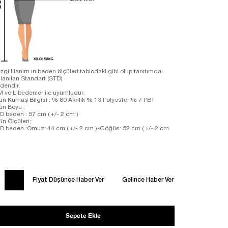
zgi Hanım ın beden ölçüleri tablodaki gibi olup tanıtımda
llanılan Standart (STD)
dendir.
M ve L bedenler ile uyumludur.
ün Kumaş Bilgisi : % 80 Akrilik % 13 Polyester % 7 PBT
ün Boyu ;
D beden : 57 cm ( +/- 2 cm )
ün Ölçüleri;
D beden :Omuz: 44 cm ( +/- 2 cm )-Göğüs: 52 cm ( +/- 2 cm
Fiyat Düşünce Haber Ver
Gelince Haber Ver