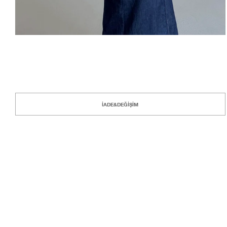
İADE&DEĞİŞİM