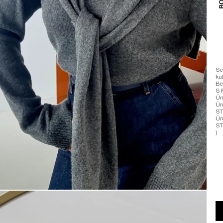
Se
ku
Be
S 
Ür
Ür
ST
Ür
ST
)