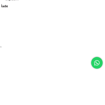
 İade
rı