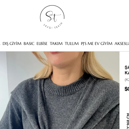
M
DIŞ GİYİM
BASIC
ELBİSE
TAKIM
TULUM
PJ'S ME EV GİYİM
AKSESU
Ş
K
(K
$