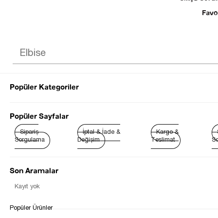
Favo
Popüler Kategoriler
© 2025 SEZGİ 
Popüler Sayfalar
Sipariş
İptal & İade &
Kargo &
Sorgulama
Değişim
Teslimat
So
Son Aramalar
Çok
Satanlar
Kayıt yok
Popüler Ürünler