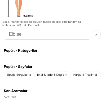
Sezgi Hanım'ın beden ölçüleri tablodaki gibi olup tanıtımda
kullanılan S (Small) Bedendir.
Ürün Kumaş Bilgisi : % 93 Polyester % 7 Spandex
Ürün Boyu ;
✕
S beden : 110 cm ( +/- 2 cm )
Ürün Ölçüleri;
S beden :Bel: 31 cm ( +/- 2 cm )-Basen: 58 cm ( +/- 2 cm )
Ölçü Alınan Beden S-36 Bedendir. Bedenler arasında 1-2 cm
farklılık vardır.
Popüler Kategoriler
Fiyat Düşünce
Gelince Haber Ver
Haber Ver
Popüler Sayfalar
Sipariş Sorgulama
İptal & İade & Değişim
Kargo & Teslimat
Sı
Stoğa Gelince Haber Ver
Son Aramalar
Kayıt yok