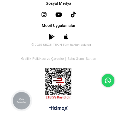
Sosyal Medya
Mobil Uygulamalar
© 2025 SEZGİ TEKİN Tüm hakları saklıdır
Gizlilik Politikası ve Çerezler
|
Satış Genel Şartları
Çok
Satanlar