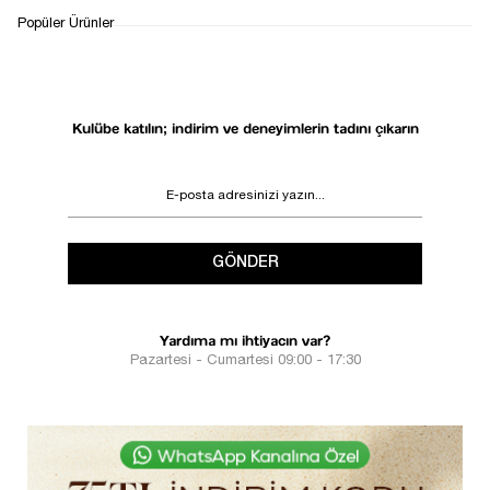
WHATSAPP
TESLİMAT
İADE&DEĞİŞİM
Popüler Ürünler
DESTEK
SÜRECİ
Kulübe katılın; indirim ve deneyimlerin tadını çıkarın
GÖNDER
Yardıma mı ihtiyacın var?
Pazartesi - Cumartesi 09:00 - 17:30