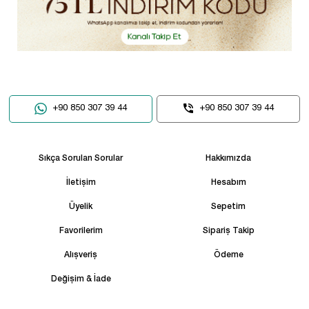
+90 850 307 39 44
+90 850 307 39 44
Sıkça Sorulan Sorular
Hakkımızda
İletişim
Hesabım
Üyelik
Sepetim
Favorilerim
Sipariş Takip
Alışveriş
Ödeme
Değişim & İade