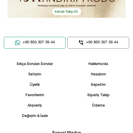
+90 850 307 39 44
+90 850 307 39 44
Sıkça Sorulan Sorular
Hakkımızda
İletişim
Hesabım
Üyelik
Sepetim
Favorilerim
Sipariş Takip
Alışveriş
Ödeme
Değişim & İade