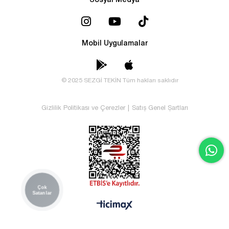
Sosyal Medya
Mobil Uygulamalar
© 2025 SEZGİ TEKİN Tüm hakları saklıdır
Gizlilik Politikası ve Çerezler
|
Satış Genel Şartları
Çok
Satanlar