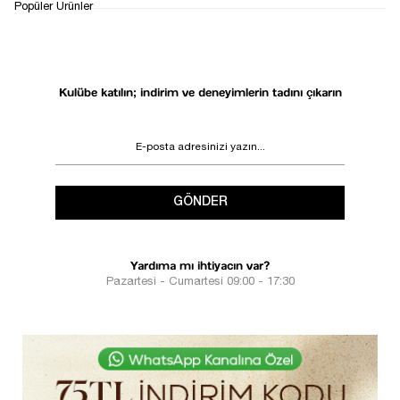
İADE&DEĞİŞİM
Popüler Ürünler
DESTEK
SÜRECİ
Kulübe katılın; indirim ve deneyimlerin tadını çıkarın
GÖNDER
Yardıma mı ihtiyacın var?
Pazartesi - Cumartesi 09:00 - 17:30