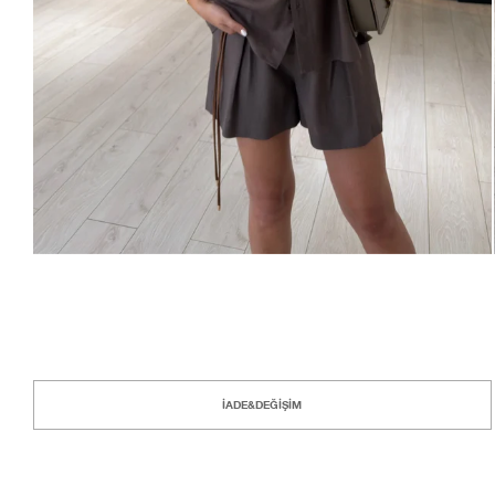
İADE&DEĞİŞİM