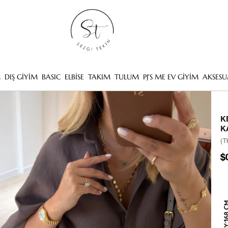
M
DIŞ GİYİM
BASIC
ELBİSE
TAKIM
TULUM
PJ'S ME EV GİYİM
AKSESU
K
K
(T
$