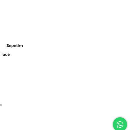
Sepetim
 İade
rı