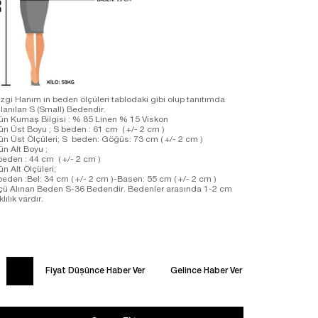
zgi Hanım ın beden ölçüleri tablodaki gibi olup tanıtımda
llanılan S (Small) Bedendir.
ün Kumaş Bilgisi : % 85 Linen % 15 Viskon
ün Üst Boyu ; S beden : 61 cm ( +/- 2 cm )
ün Üst Ölçüleri; S beden: Göğüs: 73 cm ( +/- 2 cm )
ün Alt Boyu ;
beden : 44 cm ( +/- 2 cm )
ün Alt Ölçüleri;
beden :Bel: 34 cm ( +/- 2 cm )-Basen: 55 cm ( +/- 2 cm )
çü Alınan Beden S-36 Bedendir. Bedenler arasında 1-2 cm
klılık vardır.
Fiyat Düşünce Haber Ver
Gelince Haber Ver