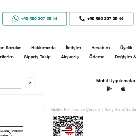
+90 850 307 39 44
+90 850 307 39 44
an Sorular
Hakkımızda
İletişim
Hesabım
Üyelik
rilerim
Sipariş Takip
Alışveriş
Ödeme
Değişim &
Sosyal Medya
Mobil Uygulamalar
✕
TEKİN Tüm hakları saklıdır
Gizlilik Politikası ve Çerezler
|
Satış Genel Şartla
Sıkça Sorulan