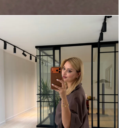
×
Bültenimize Abone Olun,
Fırsatları İlk Siz Yakalayın!
İndirim ve fırsatlardan ilk sizin haberiniz olsun, kayıt
olun ve avantajlardan yararlanın!
Kampanya, duyuru ve bilgilendirmelerden E-Posta,
WhatsApp ve SMS yoluyla haberdar olmak istediğimi
belirtiyorum.
Aydınlatma metni için tıklayın
.