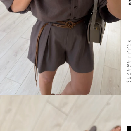
Se
ku
Ür
Ür
Ür
Ür
S 
Ür
S 
Öl
far