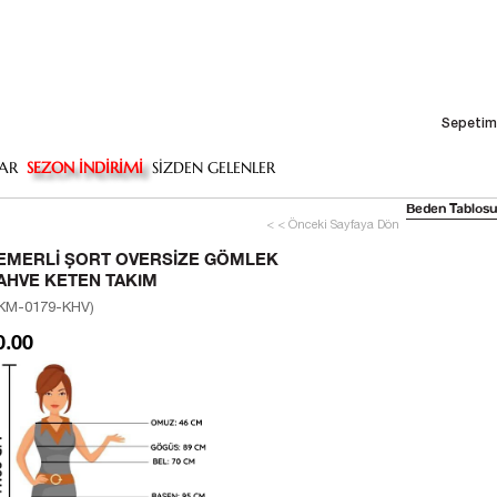
Sepetim
AR
SEZON İNDİRİMİ
SİZDEN GELENLER
Beden Tablosu
< < Önceki Sayfaya Dön
EMERLI ŞORT OVERSIZE GÖMLEK
AHVE KETEN TAKIM
KM-0179-KHV)
0.00