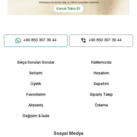
+90 850 307 39 44
+90 850 307 39 44
Sıkça Sorulan Sorular
Hakkımızda
İletişim
Hesabım
Üyelik
Sepetim
Favorilerim
Sipariş Takip
Alışveriş
Ödeme
Değişim & İade
Sosyal Medya