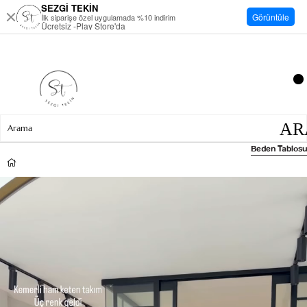
SEZGİ TEKİN
Görüntüle
İlk siparişe özel uygulamada %10 indirim
Ücretsiz -Play Store'da
Beden Tablosu