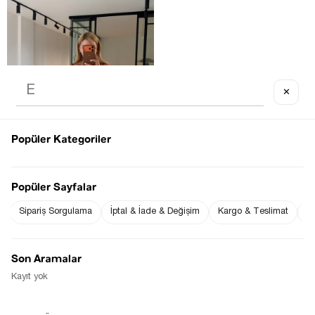
✕
OUT OF STOCK
Popüler Kategoriler
Popüler Sayfalar
Sipariş Sorgulama
İptal & İade & Değişim
Kargo & Teslimat
Sı
VOLANLI ASIMETRIK KESIM SARI 
MÜSLIN ŞORT ETEK
$0.00
Son Aramalar
Kayıt yok