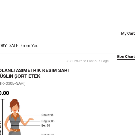
My Cart
ORY
SALE
From You
Size Chart
< < Return to Previous Page
OLANLI ASIMETRIK KESIM SARI
ÜSLIN ŞORT ETEK
TK-0305-SARI)
0.00