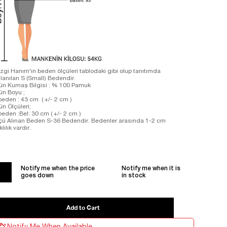
zgi Hanım'ın beden ölçüleri tablodaki gibi olup tanıtımda
llanılan S (Small) Bedendir.
ün Kumaş Bilgisi : % 100 Pamuk
ün Boyu ;
beden : 43 cm ( +/- 2 cm )
ün Ölçüleri;
beden :Bel: 30 cm ( +/- 2 cm )
çü Alınan Beden S-36 Bedendir. Bedenler arasında 1-2 cm
klılık vardır.
Notify me when the price
Notify me when it is
goes down
in stock