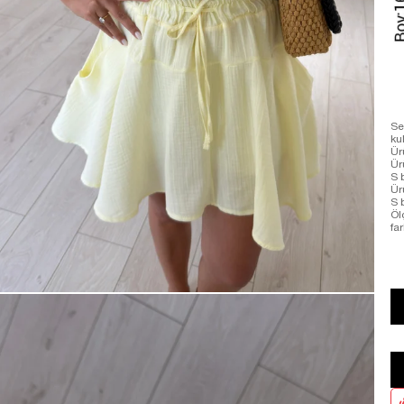
Se
ku
Ür
Ür
S 
Ür
S 
Öl
far