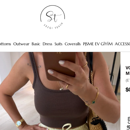
ottoms
Outwear
Basic
Dress
Suits
Coveralls
PJSME EV GİYİM
ACCESS
V
M
(E
$