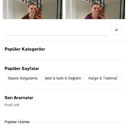
✕
OUT OF STOCK
Last product
Popüler Kategoriler
Popüler Sayfalar
Sipariş Sorgulama
İptal & İade & Değişim
Kargo & Teslimat
Sı
OVERSIZE DOĞAL DOKULU KAHVE 
OVERSIZE DOĞAL DOKULU 
GÖMLEK
MÜRDÜM GÖMLEK
$0.00
$0.00
Son Aramalar
Kayıt yok
1
Popüler Ürünler