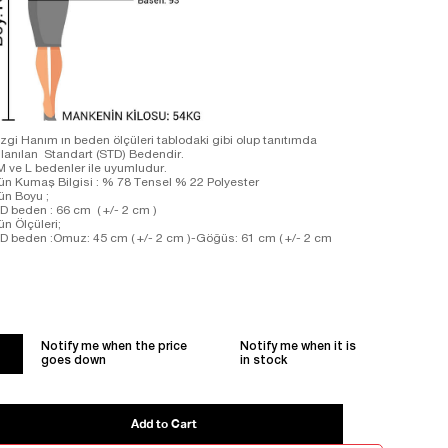
zgi Hanım ın beden ölçüleri tablodaki gibi olup tanıtımda
llanılan Standart (STD) Bedendir.
M ve L bedenler ile uyumludur.
ün Kumaş Bilgisi : % 78 Tensel % 22 Polyester
ün Boyu ;
D beden : 66 cm ( +/- 2 cm )
ün Ölçüleri;
D beden :Omuz: 45 cm ( +/- 2 cm )-Göğüs: 61 cm ( +/- 2 cm
Notify me when the price
Notify me when it is
goes down
in stock