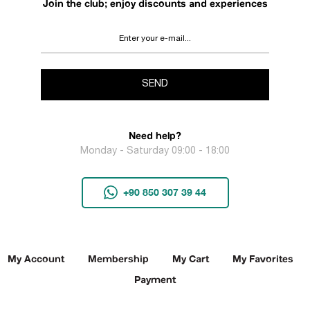
Join the club; enjoy discounts and experiences
SEND
Need help?
Monday - Saturday 09:00 - 18:00
+90 850 307 39 44
My Account
Membership
My Cart
My Favorites
Payment