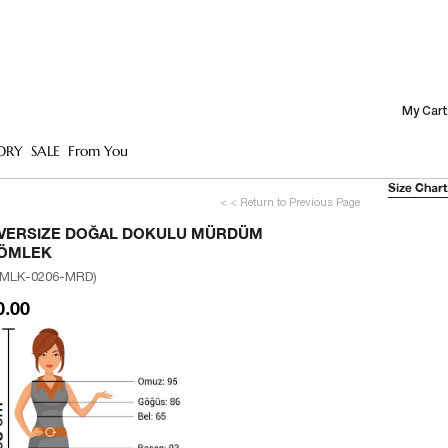
My Cart
ORY
SALE
From You
Size Chart
< < Return to Previous Page
VERSIZE DOĞAL DOKULU MÜRDÜM
ÖMLEK
MLK-0206-MRD)
0.00