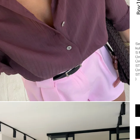
Se
ku
S 
Ür
Ür
ST
Ür
ST
)