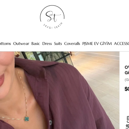
ottoms
Outwear
Basic
Dress
Suits
Coveralls
PJSME EV GİYİM
ACCESS
O
G
(G
$