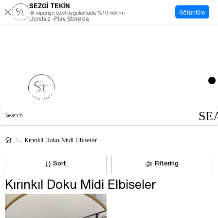
SEZGİ TEKİN
Görüntüle
İlk siparişe özel uygulamada %10 indirim
Ücretsiz -Play Store'da
Kırınkıl Doku Midi Elbiseler
Sort
Filtering
Kırınkıl Doku Midi Elbiseler