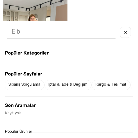
✕
OUT OF STOCK
Popüler Kategoriler
Popüler Sayfalar
Sipariş Sorgulama
İptal & İade & Değişim
Kargo & Teslimat
Sı
KIRINKIL DOKU VIZON MIDI 
ELBISE
$35.95
Son Aramalar
Kayıt yok
1
Popüler Ürünler