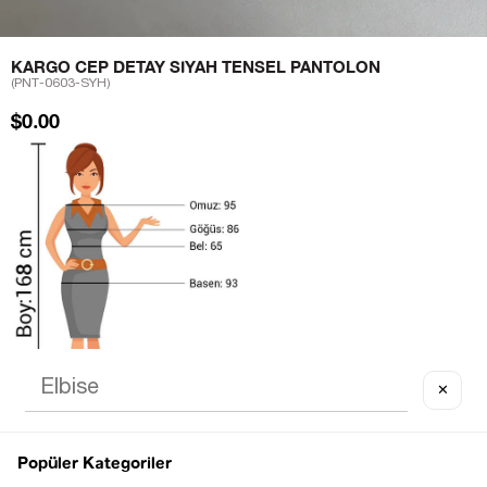
KARGO CEP DETAY SIYAH TENSEL PANTOLON
(PNT-0603-SYH)
$0.00
✕
Notify me when
Popüler Kategoriler
Notify me when it
the price goes
is in stock