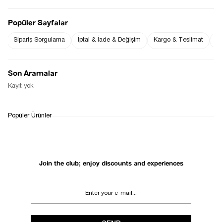
down
Popüler Sayfalar
Sipariş Sorgulama
İptal & İade & Değişim
Kargo & Teslimat
Sı
Notify Me When Available
Buy the whole outfit
Son Aramalar
Kayıt yok
WHATSAPP
DELIVERY
RETURN AND EXCHANGE
Popüler Ürünler
SUPPORT
PROCESS
Join the club; enjoy discounts and experiences