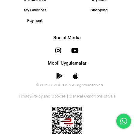
Membership
My Cart
My Favorites
Shopping
Payment
Social Media
Mobil Uygulamalar
© 2022 SEZGİ TEKİN All rights reserved.
Privacy Policy and Cookies
|
General Conditions of Sale