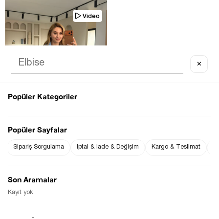
Video
✕
Popüler Kategoriler
Popüler Sayfalar
Sipariş Sorgulama
İptal & İade & Değişim
Kargo & Teslimat
Sı
DANTEL DETAY SIRT BAĞLAMALI 
MAVI POPLIN GÖMLEK
$0.00
Son Aramalar
Kayıt yok