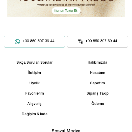
+90 850 307 39 44
+90 850 307 39 44
Sıkça Sorulan Sorular
Hakkımızda
İletişim
Hesabım
Üyelik
Sepetim
Favorilerim
Sipariş Takip
Alışveriş
Ödeme
Değişim & İade
Sosyal Medya