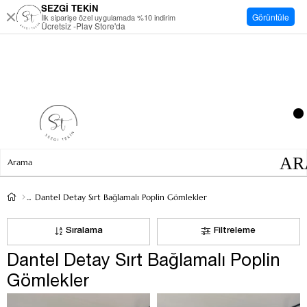
SEZGİ TEKİN
Görüntüle
İlk siparişe özel uygulamada %10 indirim
Ücretsiz -Play Store'da
Dantel Detay Sırt Bağlamalı Poplin Gömlekler
Sıralama
Filtreleme
Dantel Detay Sırt Bağlamalı Poplin
Gömlekler