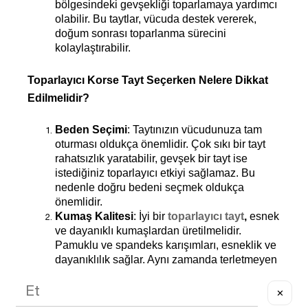
bölgesindeki gevşekliği toparlamaya yardımcı 
olabilir. Bu taytlar, vücuda destek vererek, 
doğum sonrası toparlanma sürecini 
kolaylaştırabilir.
Toparlayıcı Korse Tayt Seçerken Nelere Dikkat 
Edilmelidir?
Beden Seçimi
: Taytınızın vücudunuza tam 
oturması oldukça önemlidir. Çok sıkı bir tayt 
rahatsızlık yaratabilir, gevşek bir tayt ise 
istediğiniz toparlayıcı etkiyi sağlamaz. Bu 
nedenle doğru bedeni seçmek oldukça 
önemlidir.
Kumaş Kalitesi
: İyi bir
toparlayıcı tayt
,
 esnek 
ve dayanıklı kumaşlardan üretilmelidir. 
Pamuklu ve spandeks karışımları, esneklik ve 
dayanıklılık sağlar. Aynı zamanda terletmeyen 
kumaşlar, uzun süre kullanımda rahatlık sunar.
Konfor
: Konfor, tayt alırken en önemli 
✕
faktörlerden biridir. Taytın bel kısmının elastik 