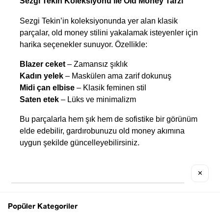
Sezgi Tekin Koleksiyonu ile Old Money Tarzı
Sezgi Tekin’in koleksiyonunda yer alan klasik 
parçalar, old money stilini yakalamak isteyenler için 
harika seçenekler sunuyor. Özellikle:
Blazer ceket
 – Zamansız şıklık
Kadın yelek
 – Maskülen ama zarif dokunuş
Midi çan elbise
 – Klasik feminen stil
Saten etek
 – Lüks ve minimalizm
Bu parçalarla hem şık hem de sofistike bir görünüm 
elde edebilir, gardırobunuzu old money akımına 
uygun şekilde güncelleyebilirsiniz.
✕
Zamansız Şıklık İçin Old Money Kombin
Old money kombin
, gösterişten uzak ama son 
Popüler Kategoriler
derece şık ve sofistike bir giyim tarzını temsil eder. 