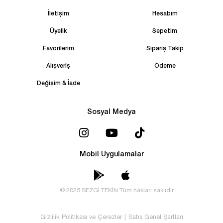
İletişim
Hesabım
Üyelik
Sepetim
Favorilerim
Sipariş Takip
Alışveriş
Ödeme
Değişim & İade
Sosyal Medya
Mobil Uygulamalar
© 2025 SEZGİ TEKİN Tüm hakları saklıdır
Gizlilik Politikası ve Çerezler
|
Satış Genel Şartları