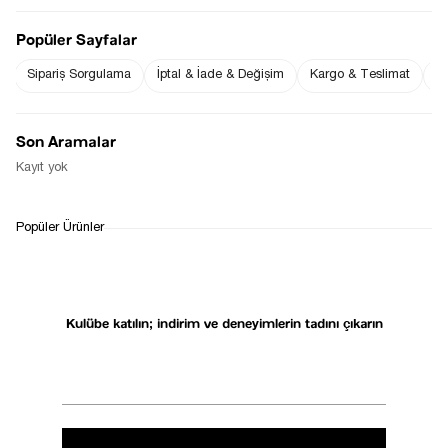
Eğer siz de kaliteli ve zarif bir stil arıyorsanız, Sezgi 
Popüler Sayfalar
Tekin’in koleksiyonuna göz atarak old money 
akımına uygun harika parçalar keşfedebilirsiniz! 
Sipariş Sorgulama
İptal & İade & Değişim
Kargo & Teslimat
Sı
Sezonun en şık ve zamansız kombinlerini 
oluşturmak için
 Sezgi Tekin 
sayfasını ziyaret edin!
Son Aramalar
Kayıt yok
Etiketler:
Old Money Kombin önerileri
Mart 05, 2025
Popüler Ürünler
Listeye dön
Kulübe katılın; indirim ve deneyimlerin tadını çıkarın