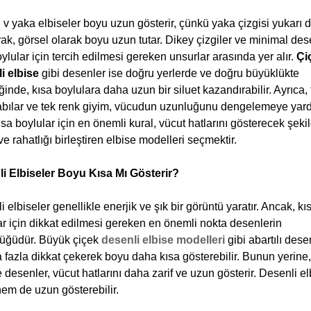
 v yaka elbiseler boyu uzun gösterir, çünkü yaka çizgisi yukarı d
ak, görsel olarak boyu uzun tutar. Dikey çizgiler ve minimal dese
ylular için tercih edilmesi gereken unsurlar arasında yer alır. 
Çi
i elbise
 gibi desenler ise doğru yerlerde ve doğru büyüklükte 
ğinde, kısa boylulara daha uzun bir siluet kazandırabilir. Ayrıca, 
bılar ve tek renk giyim, vücudun uzunluğunu dengelemeye yard
ısa boylular için en önemli kural, vücut hatlarını gösterecek şekil
 ve rahatlığı birleştiren elbise modelleri seçmektir.
i Elbiseler Boyu Kısa Mı Gösterir? 
 elbiseler genellikle enerjik ve şık bir görüntü yaratır. Ancak, kıs
ar için dikkat edilmesi gereken en önemli nokta desenlerin 
üğüdür. Büyük çiçek
desenli elbise modelleri
gibi abartılı desen
a fazla dikkat çekerek boyu daha kısa gösterebilir. Bunun yerine,
 desenler, vücut hatlarını daha zarif ve uzun gösterir. Desenli el
hem de uzun gösterebilir.