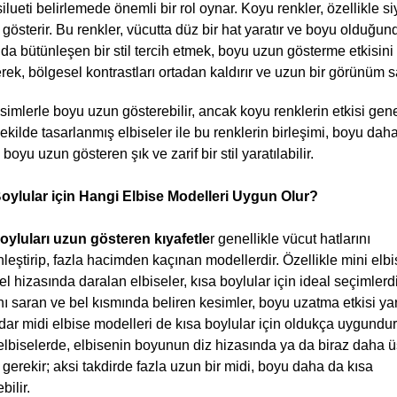
silueti belirlemede önemli bir rol oynar. Koyu renkler, özellikle siy
 gösterir. Bu renkler, vücutta düz bir hat yaratır ve boyu olduğun
nda bütünleşen bir stil tercih etmek, boyu uzun gösterme etkisini
irerek, bölgesel kontrastları ortadan kaldırır ve uzun bir görünüm s
imlerle boyu uzun gösterebilir, ancak koyu renklerin etkisi genel
ekilde tasarlanmış elbiseler ile bu renklerin birleşimi, boyu daha
boyu uzun gösteren şık ve zarif bir stil yaratılabilir.
oylular için Hangi Elbise Modelleri Uygun Olur? 
oyluları uzun gösteren kıyafetle
r genellikle vücut hatlarını 
nleştirip, fazla hacimden kaçınan modellerdir. Özellikle mini elbis
l hizasında daralan elbiseler, kısa boylular için ideal seçimlerdi
nı saran ve bel kısmında beliren kesimler, boyu uzatma etkisi yara
dar midi elbise modelleri de kısa boylular için oldukça uygundur
 elbiselerde, elbisenin boyunun diz hizasında ya da biraz daha ü
gerekir; aksi takdirde fazla uzun bir midi, boyu daha da kısa 
bilir.