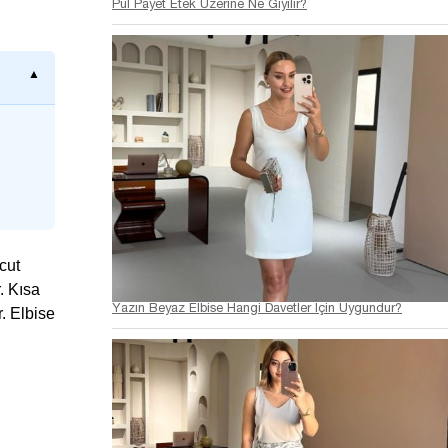
Pul Payet Etek Üzerine Ne Giyilir?
ücut
. Kısa
Yazın Beyaz Elbise Hangi Davetler İçin Uygundur?
r. Elbise