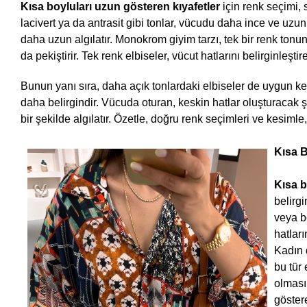
Kısa boyluları uzun gösteren kıyafetler
 için renk seçimi, 
lacivert ya da antrasit gibi tonlar, vücudu daha ince ve uzun
daha uzun algılatır. Monokrom giyim tarzı, tek bir renk tonu
da pekiştirir. Tek renk elbiseler, vücut hatlarını belirginleşt
Bunun yanı sıra, daha açık tonlardaki elbiseler de uygun kes
daha belirgindir. Vücuda oturan, keskin hatlar oluşturacak ş
bir şekilde algılatır. Özetle, doğru renk seçimleri ve kesimle, 
Kısa B
Kısa b
belirgi
veya be
hatları
Kadın 
bu tür
olması 
göstere