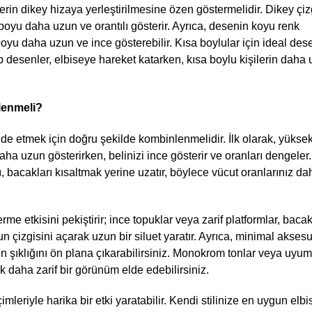
rin dikey hizaya yerleştirilmesine özen göstermelidir. Dikey çizg
yu daha uzun ve orantılı gösterir. Ayrıca, desenin koyu renk 
boyu daha uzun ve ince gösterebilir. Kısa boylular için ideal dese
tip desenler, elbiseye hareket katarken, kısa boylu kişilerin daha 
lenmeli? 
de etmek için doğru şekilde kombinlenmelidir. İlk olarak, yüksek
aha uzun gösterirken, belinizi ince gösterir ve oranları dengeler. 
bacakları kısaltmak yerine uzatır, böylece vücut oranlarınız dah
 etkisini pekiştirir; ince topuklar veya zarif platformlar, bacakl
n çizgisini açarak uzun bir siluet yaratır. Ayrıca, minimal aksesua
n şıklığını ön plana çıkarabilirsiniz. Monokrom tonlar veya uyuml
k daha zarif bir görünüm elde edebilirsiniz.
leriyle harika bir etki yaratabilir. Kendi stilinize en uygun elbis