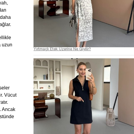
ah, 
dan 
 daha 
ağlar.
likle 
 uzun 
Yırtmaçlı Etek Üzerine Ne Giyilir?
eler 
r. Vücut 
tır. 
. Ancak 
stünde 