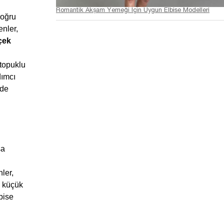
Romantik Akşam Yemeği İçin Uygun Elbise Modelleri
oğru 
nler, 
çek 
topuklu 
ımcı 
de 
a 
ler, 
 küçük 
bise 