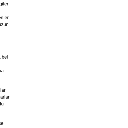
iler 
nler 
uzun 
 bel 
a 
arı 
rlar 
u 
e 