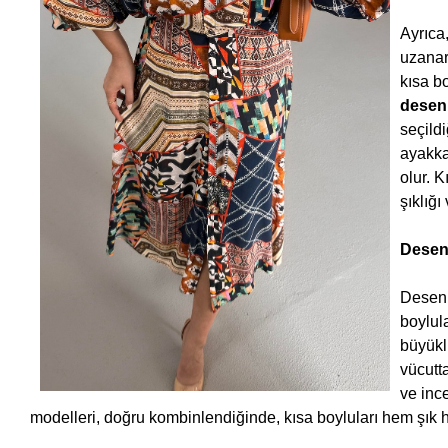
Ayrıca,
uzanar
kısa bo
desenl
seçildi
ayakka
olur. K
şıklığı
Desenl
Desenli
boylul
büyükl
vücutt
ve ince
modelleri, doğru kombinlendiğinde, kısa boyluları hem şık 