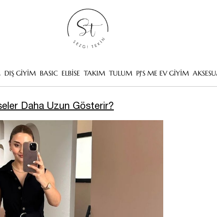
M
DIŞ GİYİM
BASIC
ELBİSE
TAKIM
TULUM
PJ'S ME EV GİYİM
AKSESU
seler Daha Uzun Gösterir?