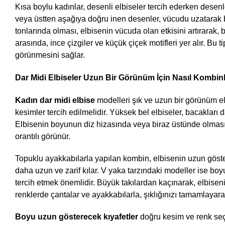
Kısa boylu kadınlar, desenli elbiseler tercih ederken desenle
veya üstten aşağıya doğru inen desenler, vücudu uzatarak bo
tonlarında olması, elbisenin vücuda olan etkisini artırarak, 
arasında, ince çizgiler ve küçük çiçek motifleri yer alır. Bu 
görünmesini sağlar.
Dar Midi Elbiseler Uzun Bir Görünüm İçin Nasıl Kombin
Kadın dar midi elbise 
modelleri şık ve uzun bir görünüm el
kesimler tercih edilmelidir. Yüksek bel elbiseler, bacakları d
Elbisenin boyunun diz hizasında veya biraz üstünde olması, 
orantılı görünür.
Topuklu ayakkabılarla yapılan kombin, elbisenin uzun gösterme
daha uzun ve zarif kılar. V yaka tarzındaki modeller ise boyu
tercih etmek önemlidir. Büyük takılardan kaçınarak, elbiseni
renklerde çantalar ve ayakkabılarla, şıklığınızı tamamlayara
Boyu uzun gösterecek kıyafetler 
doğru kesim ve renk seçim