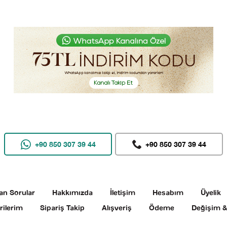
+90 850 307 39 44
+90 850 307 39 44
an Sorular
Hakkımızda
İletişim
Hesabım
Üyelik
rilerim
Sipariş Takip
Alışveriş
Ödeme
Değişim &