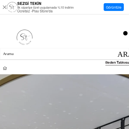
SEZGİ TEKİN
Görüntüle
İlk siparişe özel uygulamada %10 indirim
Ücretsiz -Play Store'da
Beden Tablosu