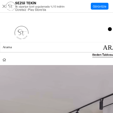
SEZGİ TEKİN
Görüntüle
İlk siparişe özel uygulamada %10 indirim
Ücretsiz -Play Store'da
Beden Tablosu