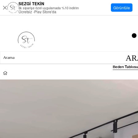
SEZGİ TEKİN
Görüntüle
İlk siparişe özel uygulamada %10 indirim
Ücretsiz -Play Store'da
Beden Tablosu