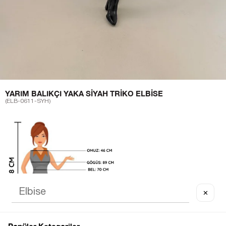
YARIM BALIKÇI YAKA SIYAH TRIKO ELBISE
(ELB-0611-SYH)
✕