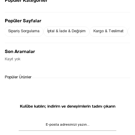
Popüler Kategoriler
Popüler Sayfalar
Sezgi Hanım ın beden ölçüleri tablodaki gibi olup tanıtımda
kullanılan STD (Standart) Bedendir.
Ürün Boyu : 88 cm ( +/- 2 cm )
Sipariş Sorgulama
İptal & İade & Değişim
Kargo & Teslimat
Sı
Üründe Esneme Mevcuttur.
36 38 40 Beden İle Uyumludur.
Fiyat Düşünce
Gelince Haber Ver
Son Aramalar
Haber Ver
Kayıt yok
WHATSAPP
TESLİMAT
İADE&DEĞİŞİM
Popüler Ürünler
DESTEK
SÜRECİ
Kulübe katılın; indirim ve deneyimlerin tadını çıkarın