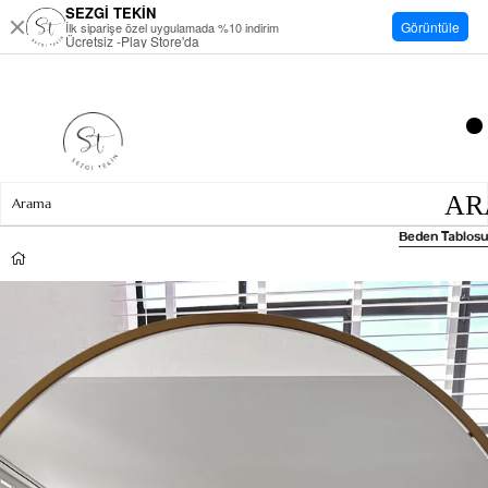
SEZGİ TEKİN
Görüntüle
İlk siparişe özel uygulamada %10 indirim
Ücretsiz -Play Store'da
Beden Tablosu