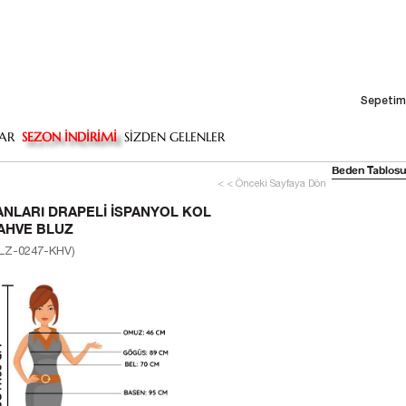
Sepetim
AR
SEZON İNDİRİMİ
SİZDEN GELENLER
Beden Tablosu
< < Önceki Sayfaya Dön
ANLARI DRAPELI İSPANYOL KOL
AHVE BLUZ
LZ-0247-KHV)