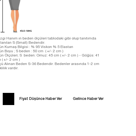
zgi Hanım ın beden ölçüleri tablodaki gibi olup tanıtımda
llanılan S (Small) Bedendir.
ün Kumaş Bilgisi : % 95 Viskon % 5 Elastan
ün Boyu ; S beden : 50 cm ( +/- 2 cm )
ün Ölçüleri; S beden: Omuz: 45 cm ( +/- 2 cm ) - Göğüs: 41
 ( +/- 2 cm )
çü Alınan Beden S-36 Bedendir. Bedenler arasında 1-2 cm
klılık vardır.
Fiyat Düşünce Haber Ver
Gelince Haber Ver