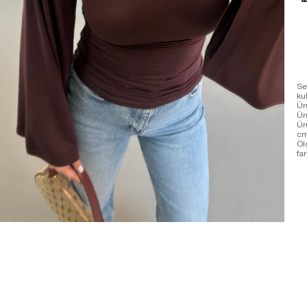
Se
ku
Ür
Ür
Ür
cm
Öl
far