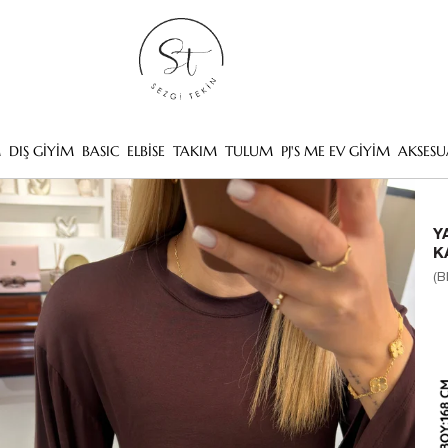
M
DIŞ GİYİM
BASIC
ELBİSE
TAKIM
TULUM
PJ'S ME EV GİYİM
AKSESU
Y
K
(B