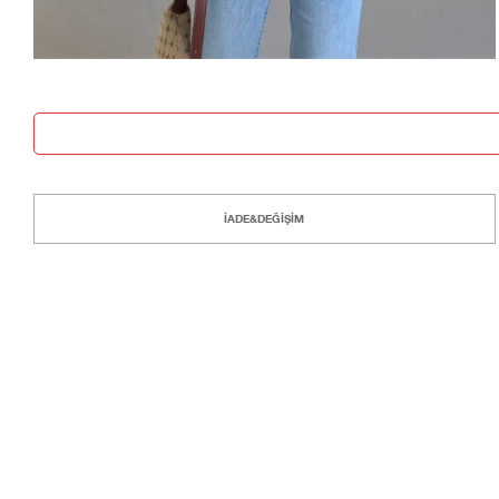
İADE&DEĞİŞİM