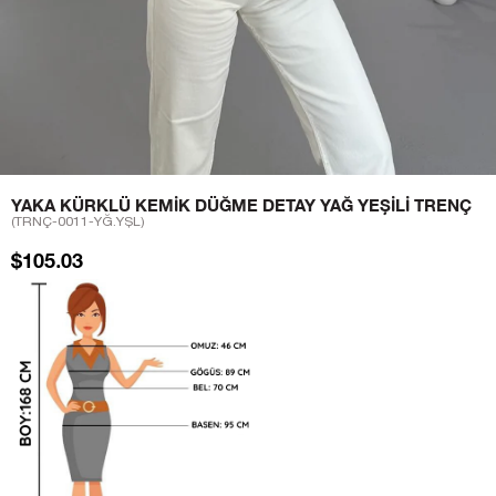
YAKA KÜRKLÜ KEMIK DÜĞME DETAY YAĞ YEŞILI TRENÇ
(TRNÇ-0011-YĞ.YŞL)
$105.03