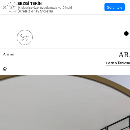
SEZGİ TEKİN
Görüntüle
İlk siparişe özel uygulamada %10 indirim
Ücretsiz -Play Store'da
Beden Tablosu