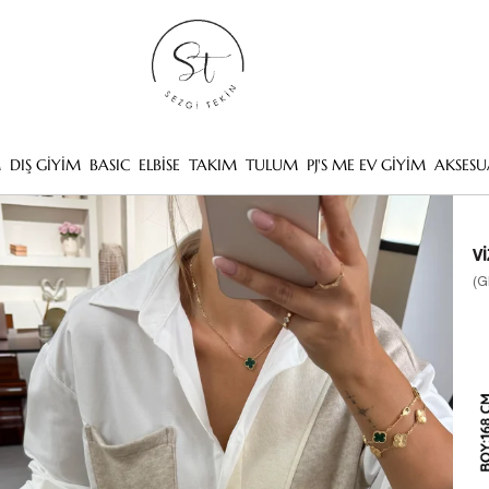
M
DIŞ GİYİM
BASIC
ELBİSE
TAKIM
TULUM
PJ'S ME EV GİYİM
AKSESU
V
(G