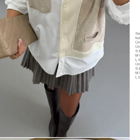
Se
ku
Ür
Ür
S 
M 
L 
Ür
S 
M 
L 