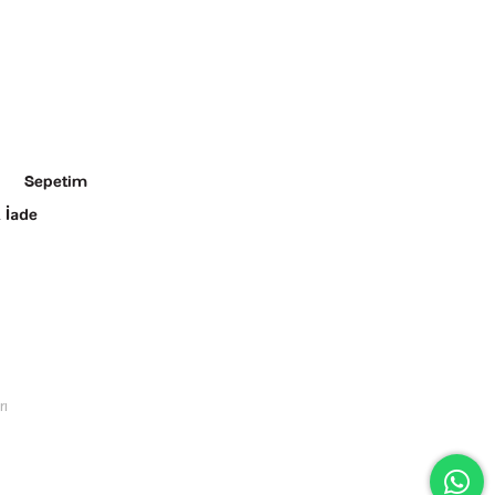
Sepetim
 İade
rı