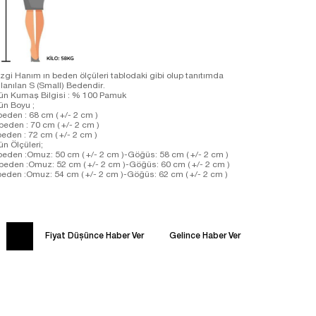
zgi Hanım ın beden ölçüleri tablodaki gibi olup tanıtımda
llanılan S (Small) Bedendir.
ün Kumaş Bilgisi : % 100 Pamuk
ün Boyu ;
beden : 68 cm ( +/- 2 cm )
beden : 70 cm ( +/- 2 cm )
beden : 72 cm ( +/- 2 cm )
ün Ölçüleri;
beden :Omuz: 50 cm ( +/- 2 cm )-Göğüs: 58 cm ( +/- 2 cm )
beden :Omuz: 52 cm ( +/- 2 cm )-Göğüs: 60 cm ( +/- 2 cm )
beden :Omuz: 54 cm ( +/- 2 cm )-Göğüs: 62 cm ( +/- 2 cm )
Fiyat Düşünce Haber Ver
Gelince Haber Ver