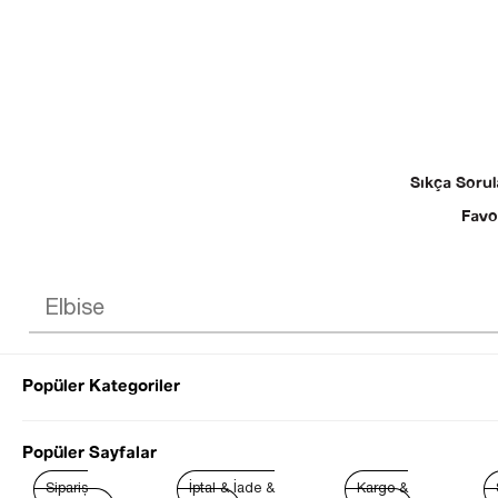
Sıkça Sorul
Favo
Popüler Kategoriler
© 2025 SEZGİ 
Popüler Sayfalar
Sipariş
İptal & İade &
Kargo &