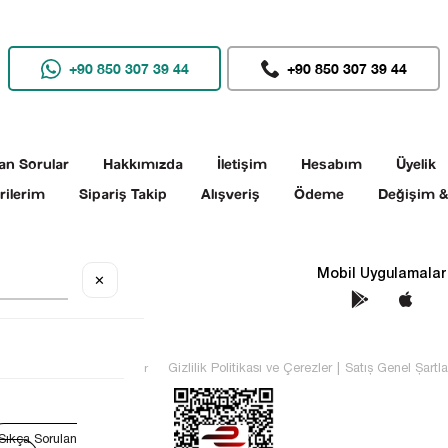
+90 850 307 39 44
+90 850 307 39 44
an Sorular
Hakkımızda
İletişim
Hesabım
Üyelik
rilerim
Sipariş Takip
Alışveriş
Ödeme
Değişim &
Sosyal Medya
Mobil Uygulamalar
✕
TEKİN Tüm hakları saklıdır
Gizlilik Politikası ve Çerezler
|
Satış Genel Şartla
Sıkça Sorulan