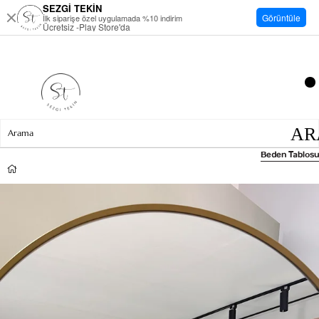
SEZGİ TEKİN
Görüntüle
İlk siparişe özel uygulamada %10 indirim
Ücretsiz -Play Store'da
Beden Tablosu