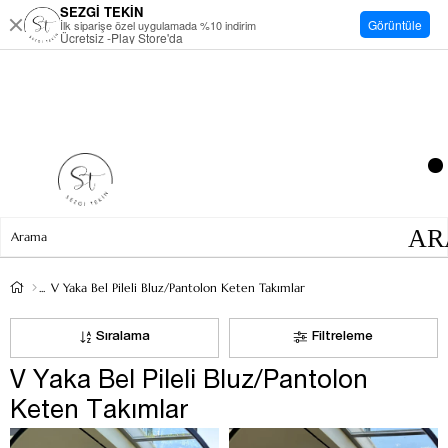
SEZGİ TEKİN
Görüntüle
İlk siparişe özel uygulamada %10 indirim
Ücretsiz -Play Store'da
V Yaka Bel Pileli Bluz/Pantolon Keten Takımlar
Sıralama
Filtreleme
V Yaka Bel Pileli Bluz/Pantolon
Keten Takımlar