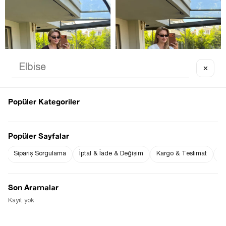
✕
TÜKENDI
Tükenmek üzere
Popüler Kategoriler
Popüler Sayfalar
Sipariş Sorgulama
İptal & İade & Değişim
Kargo & Teslimat
Sı
V YAKA BEL PILELI 
V YAKA BEL PILELI 
BLUZ/PANTOLON KAHVE KETEN 
BLUZ/PANTOLON EKRU KETEN 
TAKIM
TAKIM
$0.00
$0.00
Son Aramalar
Kayıt yok