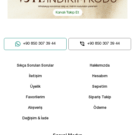
+90 850 307 39 44
+90 850 307 39 44
Sıkça Sorulan Sorular
Hakkımızda
İletişim
Hesabım
Üyelik
Sepetim
Favorilerim
Sipariş Takip
Alışveriş
Ödeme
Değişim & İade