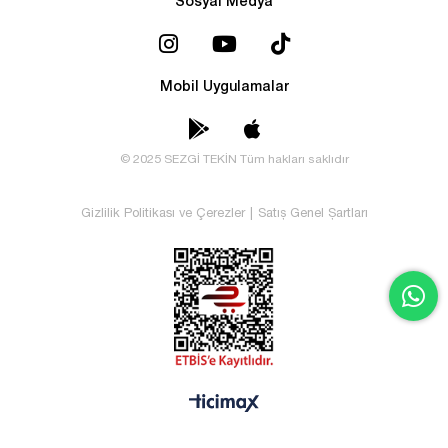
Sosyal Medya
Mobil Uygulamalar
© 2025 SEZGİ TEKİN Tüm hakları saklıdır
Gizlilik Politikası ve Çerezler
|
Satış Genel Şartları