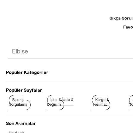
Sıkça Sorul
Favo
Popüler Kategoriler
© 2025 SEZGİ 
Popüler Sayfalar
Sipariş
İptal & İade &
Kargo &
Sorgulama
Değişim
Teslimat
So
Son Aramalar
Çok
Satanlar