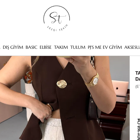
M
DIŞ GİYİM
BASIC
ELBİSE
TAKIM
TULUM
PJ'S ME EV GİYİM
AKSESU
T
D
(E