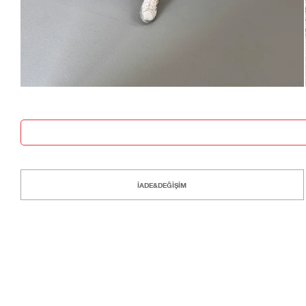
İADE&DEĞİŞİM