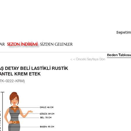
Sepetim
AR
SEZON İNDİRİMİ
SİZDEN GELENLER
Beden Tablosu
< < Önceki Sayfaya Dön
AŞ DETAY BELI LASTIKLI RUSTIK
ANTEL KREM ETEK
TK-0222-KRM)