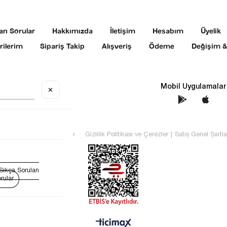
an Sorular
Hakkımızda
İletişim
Hesabım
Üyelik
rilerim
Sipariş Takip
Alışveriş
Ödeme
Değişim &
Sosyal Medya
Mobil Uygulamalar
✕
TEKİN Tüm hakları saklıdır
Gizlilik Politikası ve Çerezler
|
Satış Genel Şartla
Sıkça Sorulan
rular