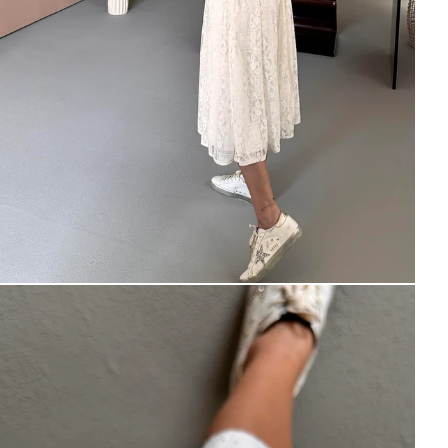
×
Bültenimize Abone Olun,
Fırsatları İlk Siz Yakalayın!
İndirim ve fırsatlardan ilk sizin haberiniz olsun, kayıt
olun ve avantajlardan yararlanın!