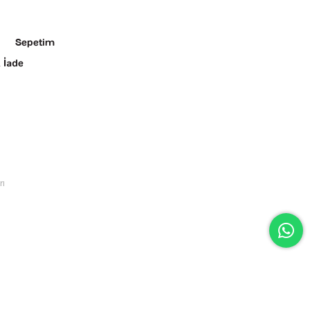
Sepetim
 İade
rı