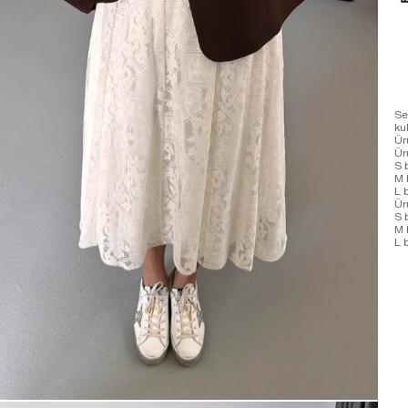
Se
ku
Ür
Ü
S 
M 
L 
Ür
S 
M 
L 