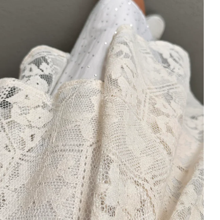
Kampanya, duyuru ve bilgilendirmelerden E-Posta,
WhatsApp ve SMS yoluyla haberdar olmak istediğimi
belirtiyorum.
Aydınlatma metni için tıklayın
.
Kaydet
tarafından geliştirilmiştir.