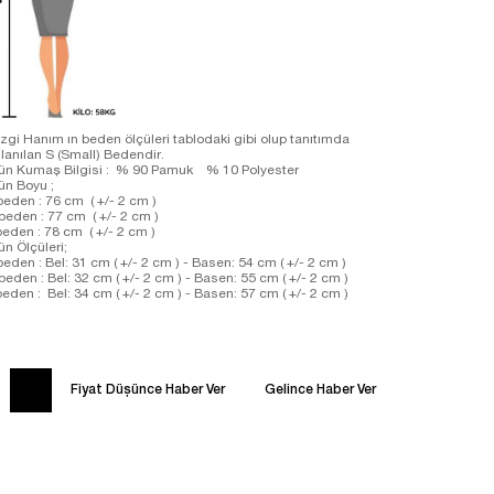
zgi Hanım ın beden ölçüleri tablodaki gibi olup tanıtımda
llanılan S (Small) Bedendir.
ün Kumaş Bilgisi : % 90 Pamuk % 10 Polyester
rün Boyu ;
beden : 76 cm ( +/- 2 cm )
beden : 77 cm ( +/- 2 cm )
beden : 78 cm ( +/- 2 cm )
ün Ölçüleri;
beden : Bel: 31 cm ( +/- 2 cm ) - Basen: 54 cm ( +/- 2 cm )
beden : Bel: 32 cm ( +/- 2 cm ) - Basen: 55 cm ( +/- 2 cm )
beden : Bel: 34 cm ( +/- 2 cm ) - Basen: 57 cm ( +/- 2 cm )
Fiyat Düşünce Haber Ver
Gelince Haber Ver