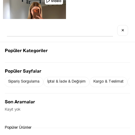
Video
✕
Tükenmek üzere
Popüler Kategoriler
Popüler Sayfalar
Sipariş Sorgulama
İptal & İade & Değişim
Kargo & Teslimat
Sı
T KOL BAKIR KAHVE PAMUKLU 
BASIC TSHIRT
$0.00
Son Aramalar
Kayıt yok
1
Popüler Ürünler