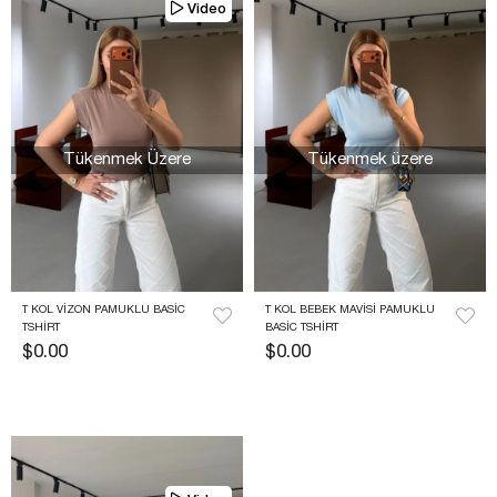
Video
Tükenmek Üzere
Tükenmek üzere
T KOL VIZON PAMUKLU BASIC 
T KOL BEBEK MAVISI PAMUKLU 
TSHIRT
BASIC TSHIRT
$0.00
$0.00